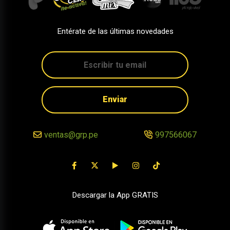
Entérate de las últimas novedades
Enviar
ventas@grp.pe
997566067
Descargar la App GRATIS