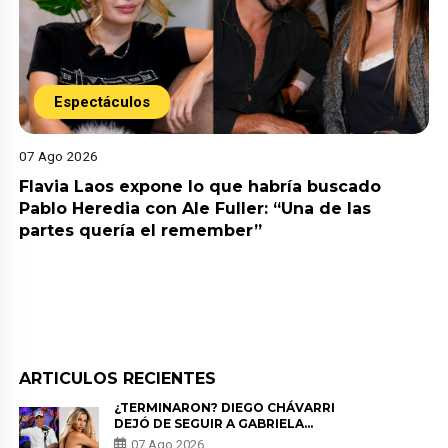
Espectáculos
07 Ago 2026
Flavia Laos expone lo que habría buscado
Pablo Heredia con Ale Fuller: “Una de las
partes quería el remember”
ARTICULOS RECIENTES
¿TERMINARON? DIEGO CHÁVARRI
DEJÓ DE SEGUIR A GABRIELA
HERRERA Y ANUNCIA SU SALIDA
07 Ago 2026