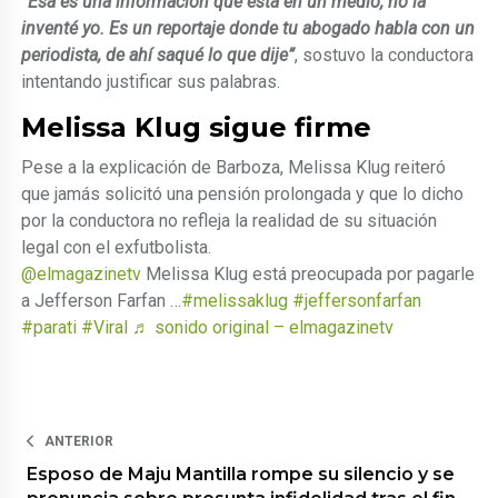
“Esa es una información que está en un medio, no la
inventé yo. Es un reportaje donde tu abogado habla con un
periodista, de ahí saqué lo que dije”
, sostuvo la conductora
intentando justificar sus palabras.
Melissa Klug sigue firme
Pese a la explicación de Barboza, Melissa Klug reiteró
que jamás solicitó una pensión prolongada y que lo dicho
por la conductora no refleja la realidad de su situación
legal con el exfutbolista.
@elmagazinetv
Melissa Klug está preocupada por pagarle
a Jefferson Farfan …
#melissaklug
#jeffersonfarfan
#parati
#Viral
♬ sonido original – elmagazinetv
ANTERIOR
Esposo de Maju Mantilla rompe su silencio y se