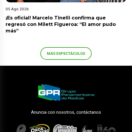
05 Ago 2026
¡Es oficial! Marcelo Tinelli confirma que
regresó con Milett Figueroa: “El amor pudo
más”
MÁS ESPECTÁCULOS
Anuncia con nosotros, contáctanos