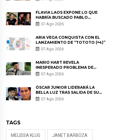
DE PÓDCAST
FLAVIA LAOS EXPONE LO QUE
HABRÍA BUSCADO PABLO
HEREDIA CON ALE FULLER: “UNA
07 Ago 2026
DE LAS PARTES QUERÍA EL
REMEMBER”
ARIA VEGA CONQUISTA CON EL
LANZAMIENTO DE “TOTOTO (+4)”
07 Ago 2026
MARIO HART REVELA
INESPERADO PROBLEMA DE
SALUD ANTES DE SEPARARSE DE
07 Ago 2026
KORINA: “ME ENCONTRARON UN
TUMOR”
ÓSCAR JUNIOR LIDERARÁ LA
BELLA LUZ TRAS SALIDA DE SU
PADRE POR POLÉMICA CON
07 Ago 2026
NALDY SALDAÑA
TAGS
MELISSA KLUG
JANET BARBOZA