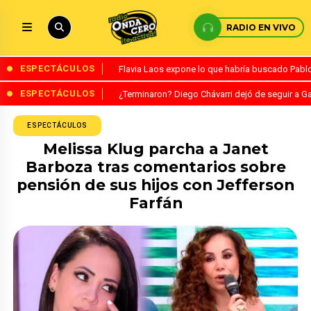
RADIO EN VIVO
ESPECTÁCULOS
Flavia Laos expone lo que habría buscado Pablo 
ESPECTÁCULOS
¿Terminaron? Diego Chávarri dejó de seguir a Ga
ESPECTÁCULOS
Melissa Klug parcha a Janet
Barboza tras comentarios sobre
pensión de sus hijos con Jefferson
Farfán