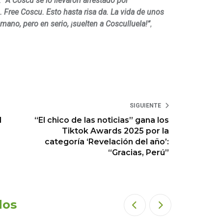
.
“A Coscu se lo llevaron arrestado por
Free Coscu. Esto hasta risa da. La vida de unos
mano, pero en serio, ¡suelten a Cosculluela!”
,
SIGUIENTE
l
“El chico de las noticias” gana los
Tiktok Awards 2025 por la
categoría ‘Revelación del año’:
“Gracias, Perú”
dos