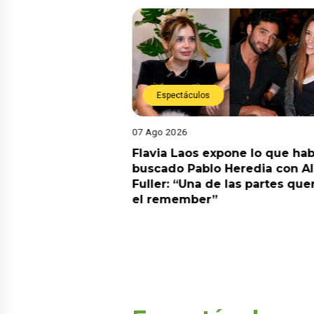
Espectáculos
Espectáculos
07 Ago 2026
07 Ago 2026
Flavia Laos expone lo que habría
Mario Hart r
buscado Pablo Heredia con Ale
problema de 
Fuller: “Una de las partes quería
separarse de
el remember”
encontraron