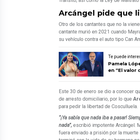
Tránsito, así como la Ley de Maltrato
Arcángel pide que li
Otro de los cantantes que no la vie
cantante murió en 2021 cuando Mayra
su vehículo contra el auto tipo Can Am
Te puede intere
Pamela López
en “El valor
Este 30 de enero se dio a conocer qu
de arresto domiciliario, por lo que
Ar
para pedir la libertad de Cosculluela.
“¡Ya sabía que nada iba a pasar! Siem
nada”,
escribió impotente Arcángel. M
fuera enviado a prisión por la muerte