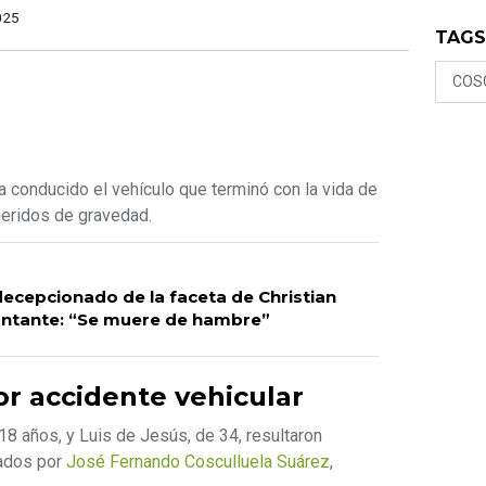
025
TAG
COS
a conducido el vehículo que terminó con la vida de
heridos de gravedad.
decepcionado de la faceta de Christian
ntante: “Se muere de hambre”
or accidente vehicular
8 años, y Luis de Jesús, de 34, resultaron
ados por
José Fernando Cosculluela Suárez
,