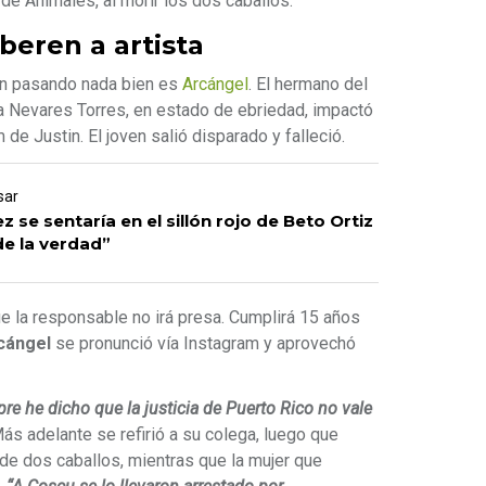
 de Animales, al morir los dos caballos.
beren a artista
nen pasando nada bien es
Arcángel
. El hermano del
 Nevares Torres, en estado de ebriedad, impactó
 de Justin. El joven salió disparado y falleció.
sar
 se sentaría en el sillón rojo de Beto Ortiz
 de la verdad”
e la responsable no irá presa. Cumplirá 15 años
cángel
se pronunció vía Instagram y aprovechó
pre he dicho que la justicia de Puerto Rico no vale
ás adelante se refirió a su colega, luego que
 de dos caballos, mientras que la mujer que