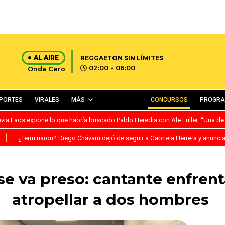
AL AIRE
REGGAETON SIN LÍMITES
02:00 - 06:00
Onda Cero
PORTES
VIRALES
MÁS
CONCURSOS
PROGR
avia Laos expone lo que habría buscado Pablo Heredia con Ale Fuller: “Una de
S
¿Terminaron? Diego Chávarri dejó de seguir a Gabriela Herrera y anunci
se va preso: cantante enfren
atropellar a dos hombres