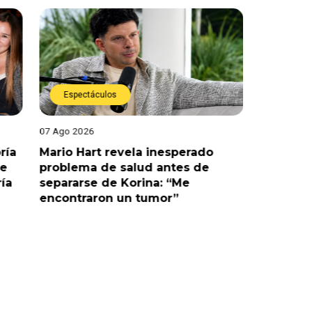
Espectáculos
07 Ago 2026
evela inesperado
Óscar Junior liderará La Bel
salud antes de
tras salida de su padre por
 Korina: “Me
polémica con Naldy Saldaña
 un tumor”