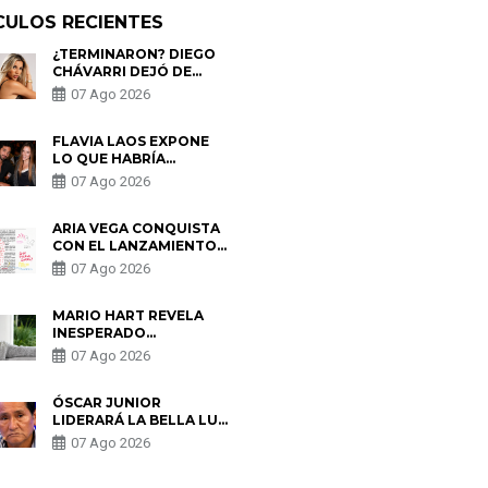
CULOS RECIENTES
¿TERMINARON? DIEGO
CHÁVARRI DEJÓ DE
SEGUIR A GABRIELA
07 Ago 2026
HERRERA Y ANUNCIA SU
SALIDA DE PÓDCAST
FLAVIA LAOS EXPONE
LO QUE HABRÍA
BUSCADO PABLO
07 Ago 2026
HEREDIA CON ALE
FULLER: “UNA DE LAS
PARTES QUERÍA EL
ARIA VEGA CONQUISTA
REMEMBER”
CON EL LANZAMIENTO
DE “TOTOTO (+4)”
07 Ago 2026
MARIO HART REVELA
INESPERADO
PROBLEMA DE SALUD
07 Ago 2026
ANTES DE SEPARARSE
DE KORINA: “ME
ENCONTRARON UN
ÓSCAR JUNIOR
TUMOR”
LIDERARÁ LA BELLA LUZ
TRAS SALIDA DE SU
07 Ago 2026
PADRE POR POLÉMICA
CON NALDY SALDAÑA