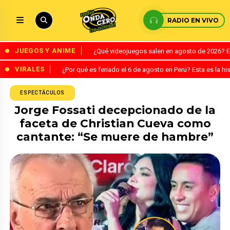
RADIO EN VIVO
JUEGOS Y ANIME
¿Qué videojuegos salen en agosto de 2026? 
VIRALES
¿Por qué es feriado el 6 de agosto en Perú? Esta es la his
ESPECTÁCULOS
Jorge Fossati decepcionado de la
faceta de Christian Cueva como
cantante: “Se muere de hambre”