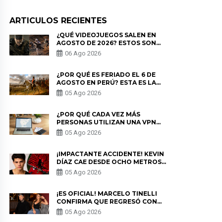
ARTICULOS RECIENTES
¿QUÉ VIDEOJUEGOS SALEN EN
AGOSTO DE 2026? ESTOS SON
LOS ESTRENOS MÁS ESPERADOS
06 Ago 2026
¿POR QUÉ ES FERIADO EL 6 DE
AGOSTO EN PERÚ? ESTA ES LA
HISTORIA
05 Ago 2026
¿POR QUÉ CADA VEZ MÁS
PERSONAS UTILIZAN UNA VPN
PARA PROTEGER SU
05 Ago 2026
PRIVACIDAD?
¡IMPACTANTE ACCIDENTE! KEVIN
DÍAZ CAE DESDE OCHO METROS
EN “ESTO ES GUERRA” Y GENERA
05 Ago 2026
PREOCUPACIÓN
¡ES OFICIAL! MARCELO TINELLI
CONFIRMA QUE REGRESÓ CON
MILETT FIGUEROA: “EL AMOR
05 Ago 2026
PUDO MÁS”