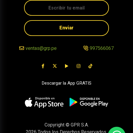
Enviar
ventas@grp.pe
997566067
Descargar la App GRATIS
Copyright © GPR S.A.
2026
Todos los Derechos Reservados.