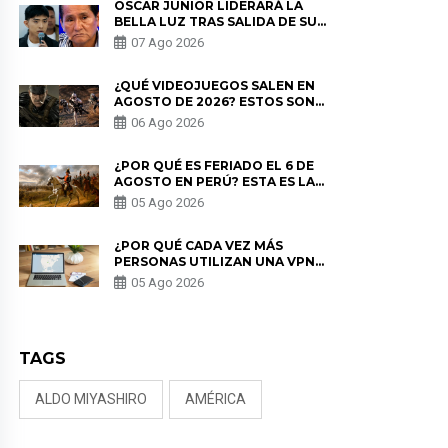
ÓSCAR JUNIOR LIDERARÁ LA
BELLA LUZ TRAS SALIDA DE SU
PADRE POR POLÉMICA CON
07 Ago 2026
NALDY SALDAÑA
¿QUÉ VIDEOJUEGOS SALEN EN
AGOSTO DE 2026? ESTOS SON
LOS ESTRENOS MÁS ESPERADOS
06 Ago 2026
¿POR QUÉ ES FERIADO EL 6 DE
AGOSTO EN PERÚ? ESTA ES LA
HISTORIA
05 Ago 2026
¿POR QUÉ CADA VEZ MÁS
PERSONAS UTILIZAN UNA VPN
PARA PROTEGER SU
05 Ago 2026
PRIVACIDAD?
TAGS
ALDO MIYASHIRO
AMÉRICA