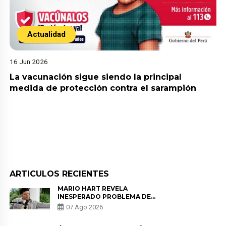
Actualidad
16 Jun 2026
La vacunación sigue siendo la principal
medida de protección contra el sarampión
ARTICULOS RECIENTES
MARIO HART REVELA
INESPERADO PROBLEMA DE
SALUD ANTES DE SEPARARSE DE
07 Ago 2026
KORINA: “ME ENCONTRARON UN
TUMOR”