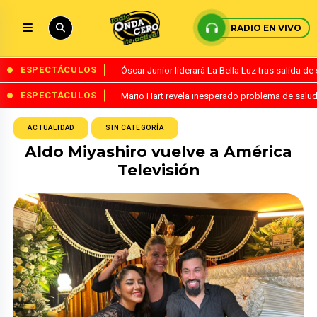
RADIO EN VIVO
ESPECTÁCULOS
Óscar Junior liderará La Bella Luz tras salida 
ESPECTÁCULOS
Mario Hart revela inesperado problema de salud
ACTUALIDAD
SIN CATEGORÍA
Aldo Miyashiro vuelve a América
Televisión