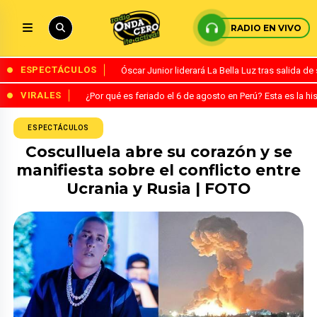
RADIO EN VIVO
ESPECTÁCULOS
Óscar Junior liderará La Bella Luz tras salida 
VIRALES
¿Por qué es feriado el 6 de agosto en Perú? Esta es la his
ESPECTÁCULOS
Cosculluela abre su corazón y se
manifiesta sobre el conflicto entre
Ucrania y Rusia | FOTO