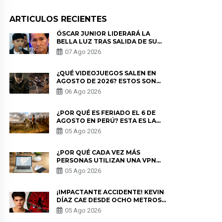
ARTICULOS RECIENTES
ÓSCAR JUNIOR LIDERARÁ LA
BELLA LUZ TRAS SALIDA DE SU
PADRE POR POLÉMICA CON
07 Ago 2026
NALDY SALDAÑA
¿QUÉ VIDEOJUEGOS SALEN EN
AGOSTO DE 2026? ESTOS SON
LOS ESTRENOS MÁS ESPERADOS
06 Ago 2026
¿POR QUÉ ES FERIADO EL 6 DE
AGOSTO EN PERÚ? ESTA ES LA
HISTORIA
05 Ago 2026
¿POR QUÉ CADA VEZ MÁS
PERSONAS UTILIZAN UNA VPN
PARA PROTEGER SU
05 Ago 2026
PRIVACIDAD?
¡IMPACTANTE ACCIDENTE! KEVIN
DÍAZ CAE DESDE OCHO METROS
EN “ESTO ES GUERRA” Y GENERA
05 Ago 2026
PREOCUPACIÓN