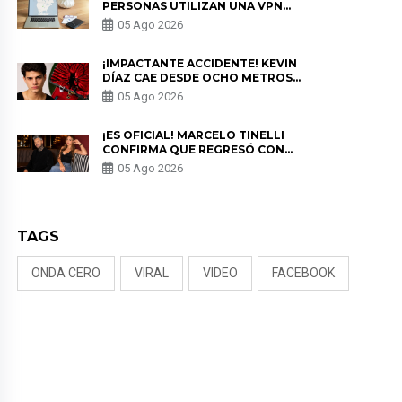
PERSONAS UTILIZAN UNA VPN
PARA PROTEGER SU
05 Ago 2026
PRIVACIDAD?
¡IMPACTANTE ACCIDENTE! KEVIN
DÍAZ CAE DESDE OCHO METROS
EN “ESTO ES GUERRA” Y GENERA
05 Ago 2026
PREOCUPACIÓN
¡ES OFICIAL! MARCELO TINELLI
CONFIRMA QUE REGRESÓ CON
MILETT FIGUEROA: “EL AMOR
05 Ago 2026
PUDO MÁS”
TAGS
ONDA CERO
VIRAL
VIDEO
FACEBOOK