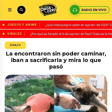
RADIO EN VIVO
JUEGOS Y ANIME
¿Qué videojuegos salen en agosto de 2026? 
VIRALES
¿Por qué es feriado el 6 de agosto en Perú? Esta es la his
VIRALES
La encontraron sin poder caminar,
iban a sacrificarla y mira lo que
pasó