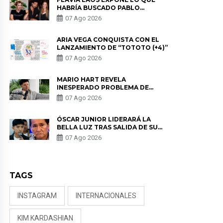
HABRÍA BUSCADO PABLO
HEREDIA CON ALE FULLER: “UNA
07 Ago 2026
DE LAS PARTES QUERÍA EL
REMEMBER”
ARIA VEGA CONQUISTA CON EL
LANZAMIENTO DE “TOTOTO (+4)”
07 Ago 2026
MARIO HART REVELA
INESPERADO PROBLEMA DE
SALUD ANTES DE SEPARARSE DE
07 Ago 2026
KORINA: “ME ENCONTRARON UN
TUMOR”
ÓSCAR JUNIOR LIDERARÁ LA
BELLA LUZ TRAS SALIDA DE SU
PADRE POR POLÉMICA CON
07 Ago 2026
NALDY SALDAÑA
TAGS
INSTAGRAM
INTERNACIONALES
KIM KARDASHIAN