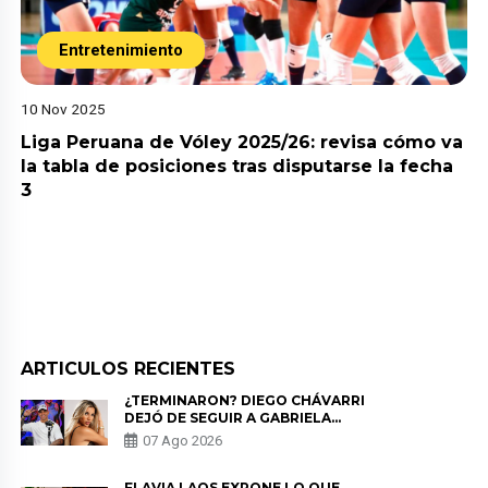
Entretenimiento
10 Nov 2025
Liga Peruana de Vóley 2025/26: revisa cómo va
la tabla de posiciones tras disputarse la fecha
3
ARTICULOS RECIENTES
¿TERMINARON? DIEGO CHÁVARRI
DEJÓ DE SEGUIR A GABRIELA
HERRERA Y ANUNCIA SU SALIDA
07 Ago 2026
DE PÓDCAST
FLAVIA LAOS EXPONE LO QUE