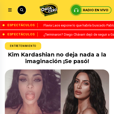
RADIO EN VIVO
ESPECTÁCULOS
Flavia Laos expone lo que habría buscado Pablo 
ESPECTÁCULOS
¿Terminaron? Diego Chávarri dejó de seguir a Ga
ENTRETENIMIENTO
Kim Kardashian no deja nada a la
imaginación ¡Se pasó!