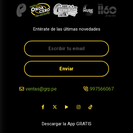
Entérate de las últimas novedades
Enviar
ventas@grp.pe
997566067
Descargar la App GRATIS