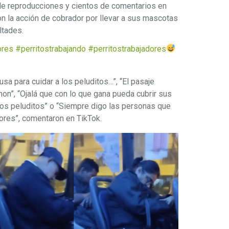
de reproducciones y cientos de comentarios en
n la acción de cobrador por llevar a sus mascotas
ltades.
ores
#perritostrabajando
#perritostrabajadores
usa para cuidar a los
peluditos
…”, “El pasaje
hon
”, “Ojalá que con lo que gana pueda cubrir sus
los
peluditos
” o “Siempre digo las personas que
ores”, comentaron en TikTok.