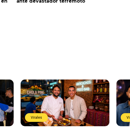
 en
ante devastador terremoto
noticia 
Virales
Vi