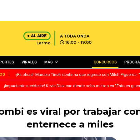
AL AIRE
A TODA ONDA
16:00 - 19:00
Lermo
PORTES
VIRALES
MÁS
CONCURSOS
PROGR
OS
¡Es oficial! Marcelo Tinelli confirma que regresó con Milett Figueroa
¡Impactante accidente! Kevin Díaz cae desde ocho metros en “Esto es guer
mbi es viral por trabajar con
enternece a miles