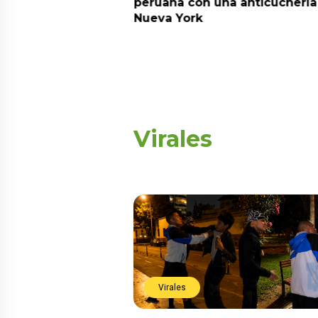
nte una transmisión
peruana con una anticuchería
Nueva York
Virales
Virales