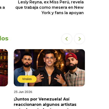
Lesly Reyna, ex Miss Perú, revela
a a
que trabaja como mesera en New
York y fans la apoyan
dos
Virales
Virales
25 Jun 2026
15 Jun 202
¡Juntos por Venezuela! Así
¡Shock y 
reaccionaron algunos artistas
recibier