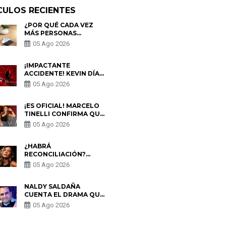
CULOS RECIENTES
¿POR QUÉ CADA VEZ
MÁS PERSONAS
UTILIZAN UNA VPN
05 Ago 2026
PARA PROTEGER SU
PRIVACIDAD?
¡IMPACTANTE
ACCIDENTE! KEVIN DÍAZ
CAE DESDE OCHO
05 Ago 2026
METROS EN “ESTO ES
GUERRA” Y GENERA
PREOCUPACIÓN
¡ES OFICIAL! MARCELO
TINELLI CONFIRMA QUE
REGRESÓ CON MILETT
05 Ago 2026
FIGUEROA: “EL AMOR
PUDO MÁS”
¿HABRÁ
RECONCILIACIÓN?
MARIO HART ADMITE
05 Ago 2026
QUE PODRÍA VOLVER
CON KORINA
RIVADENEIRA: “NO LE
NALDY SALDAÑA
CERRARÍA LAS
CUENTA EL DRAMA QUE
PUERTAS”
VIVIÓ EN LA BELLA LUZ
05 Ago 2026
TRAS DENUNCIA AL
DIRECTOR MUSICAL: