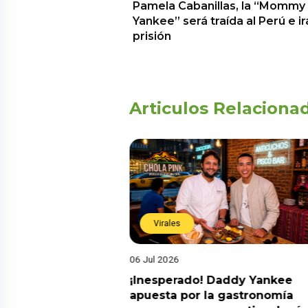
Pamela Cabanillas, la “Mommy
Yankee” será traída al Perú e ir
prisión
Articulos Relaciona
Virales
06 Jul 2026
Cristorata? El
¡Inesperado! Daddy Yankee
agoniza pelea
apuesta por la gastronomía