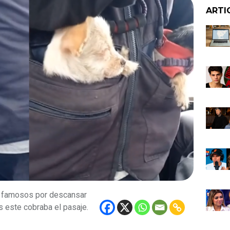
ARTI
n famosos por descansar
s este cobraba el pasaje.