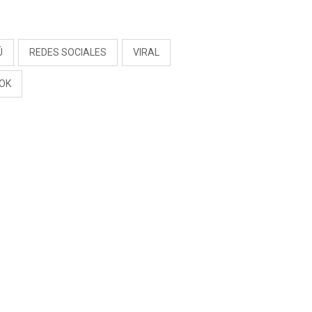
“NO ME PARECE JUSTO”
S
Ú
REDES SOCIALES
VIRAL
TOK