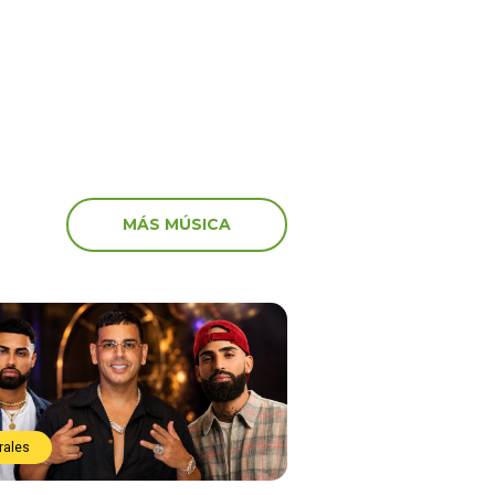
de la muerte de Gaspi
que iba a pasar
MÁS MÚSICA
rales