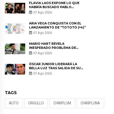
FLAVIA LAOS EXPONE LO QUE
HABRÍA BUSCADO PABLO
HEREDIA CON ALE FULLER: “UNA
07 Ago 2026
DE LAS PARTES QUERÍA EL
REMEMBER”
ARIA VEGA CONQUISTA CON EL
LANZAMIENTO DE “TOTOTO (+4)”
07 Ago 2026
MARIO HART REVELA
INESPERADO PROBLEMA DE
SALUD ANTES DE SEPARARSE DE
07 Ago 2026
KORINA: “ME ENCONTRARON UN
TUMOR”
ÓSCAR JUNIOR LIDERARÁ LA
BELLA LUZ TRAS SALIDA DE SU
PADRE POR POLÉMICA CON
07 Ago 2026
NALDY SALDAÑA
TAGS
AUTO
ORGULLO
CHIKIPLUM
CHIKIPLUNA