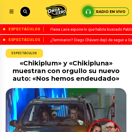
RADIO EN VIVO
ESPECTÁCULOS
Flavia Laos expone lo que habría buscado Pablo 
ESPECTÁCULOS
¿Terminaron? Diego Chávarri dejó de seguir a Ga
ESPECTÁCULOS
«Chikiplum» y «Chikipluna»
muestran con orgullo su nuevo
auto: «Nos hemos endeudado»