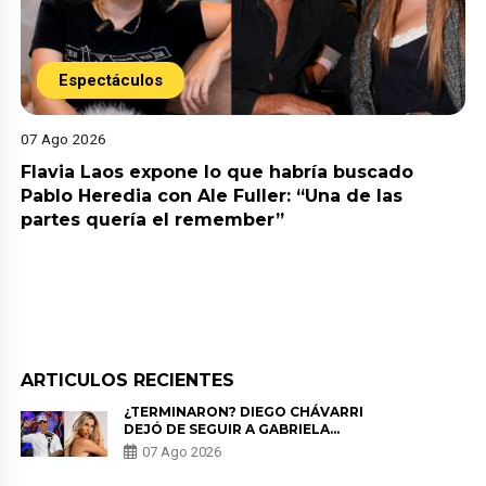
Espectáculos
07 Ago 2026
Flavia Laos expone lo que habría buscado
Pablo Heredia con Ale Fuller: “Una de las
partes quería el remember”
ARTICULOS RECIENTES
¿TERMINARON? DIEGO CHÁVARRI
DEJÓ DE SEGUIR A GABRIELA
HERRERA Y ANUNCIA SU SALIDA
07 Ago 2026
DE PÓDCAST