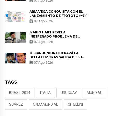
07 Ago 2026
DE LAS PARTES QUERÍA EL
REMEMBER”
ARIA VEGA CONQUISTA CON EL
LANZAMIENTO DE “TOTOTO (+4)”
07 Ago 2026
MARIO HART REVELA
INESPERADO PROBLEMA DE
SALUD ANTES DE SEPARARSE DE
07 Ago 2026
KORINA: “ME ENCONTRARON UN
TUMOR”
ÓSCAR JUNIOR LIDERARÁ LA
BELLA LUZ TRAS SALIDA DE SU
PADRE POR POLÉMICA CON
07 Ago 2026
NALDY SALDAÑA
TAGS
BRASIL 2014
ITALIA
URUGUAY
MUNDIAL
SUÁREZ
ONDAMUNDIAL
CHIELLINI