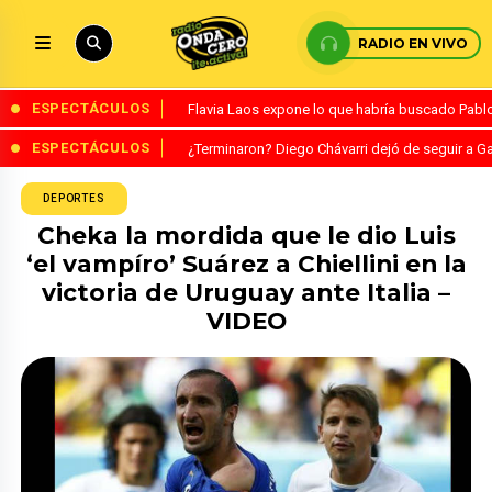
RADIO EN VIVO
ESPECTÁCULOS
Flavia Laos expone lo que habría buscado Pablo 
ESPECTÁCULOS
¿Terminaron? Diego Chávarri dejó de seguir a Ga
DEPORTES
Cheka la mordida que le dio Luis
‘el vampíro’ Suárez a Chiellini en la
victoria de Uruguay ante Italia –
VIDEO