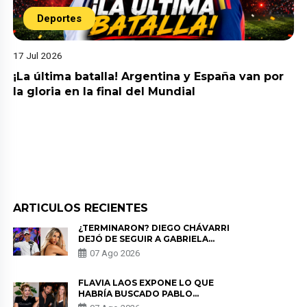
Deportes
17 Jul 2026
¡La última batalla! Argentina y España van por
la gloria en la final del Mundial
ARTICULOS RECIENTES
¿TERMINARON? DIEGO CHÁVARRI
DEJÓ DE SEGUIR A GABRIELA
HERRERA Y ANUNCIA SU SALIDA
07 Ago 2026
DE PÓDCAST
FLAVIA LAOS EXPONE LO QUE
HABRÍA BUSCADO PABLO
HEREDIA CON ALE FULLER: “UNA