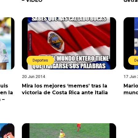
– VIDEO
detra
Deportes
D
20 Jun 2014
17 Jun
uis
Mira los mejores ‘memes’ tras la
Mario
 en la
victoria de Costa Rica ante Italia
mundi
 –