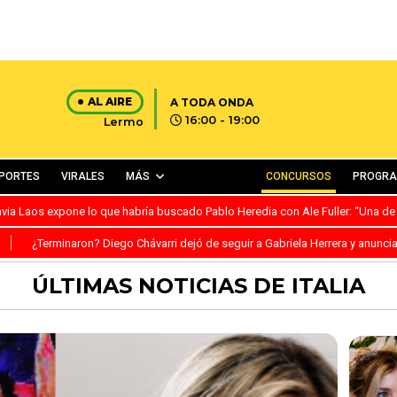
AL AIRE
A TODA ONDA
16:00 - 19:00
Lermo
PORTES
VIRALES
MÁS
CONCURSOS
PROGR
avia Laos expone lo que habría buscado Pablo Heredia con Ale Fuller: “Una de
S
¿Terminaron? Diego Chávarri dejó de seguir a Gabriela Herrera y anunci
ÚLTIMAS NOTICIAS DE ITALIA