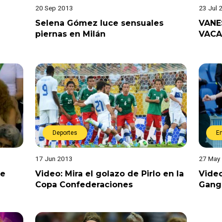
20 Sep 2013
23 Jul 
Selena Gómez luce sensuales
VANE
piernas en Milán
VACA
Deportes
E
17 Jun 2013
27 May
de
Video: Mira el golazo de Pirlo en la
Video
Copa Confederaciones
Gangn