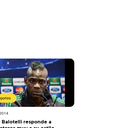
eportes
 2014
 Balotelli responde a