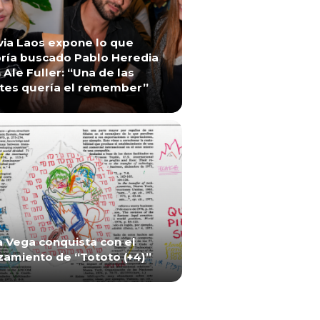
via Laos expone lo que
ría buscado Pablo Heredia
 Ale Fuller: “Una de las
tes quería el remember”
a Vega conquista con el
zamiento de “Tototo (+4)”