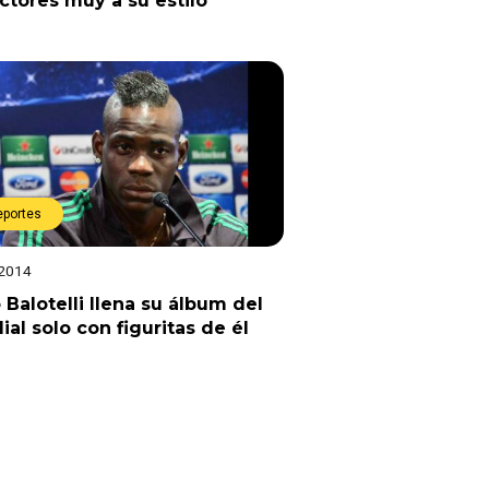
ctores muy a su estilo
eportes
 2014
 Balotelli llena su álbum del
al solo con figuritas de él