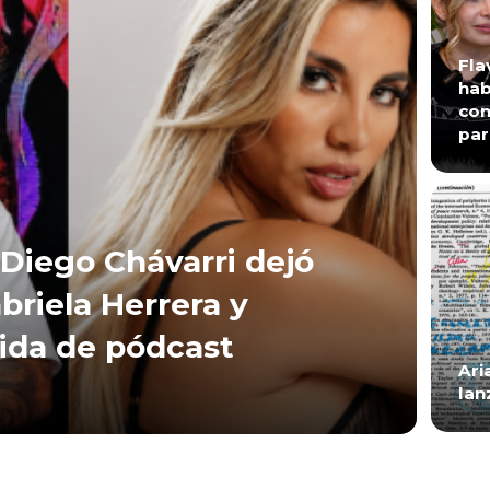
Fla
hab
con
par
Diego Chávarri dejó
briela Herrera y
lida de pódcast
Ari
lan