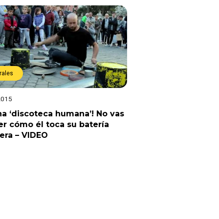
rales
2015
na ‘discoteca humana’! No vas
er cómo él toca su batería
jera – VIDEO