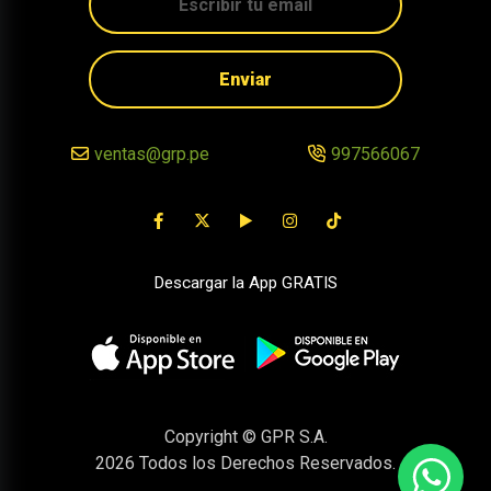
Enviar
ventas@grp.pe
997566067
Descargar la App GRATIS
Copyright © GPR S.A.
2026
Todos los Derechos Reservados.