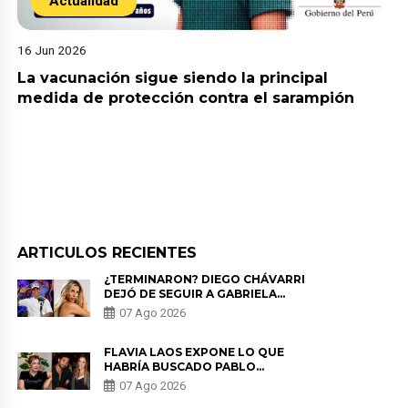
Actualidad
16 Jun 2026
La vacunación sigue siendo la principal
medida de protección contra el sarampión
ARTICULOS RECIENTES
¿TERMINARON? DIEGO CHÁVARRI
DEJÓ DE SEGUIR A GABRIELA
HERRERA Y ANUNCIA SU SALIDA
07 Ago 2026
DE PÓDCAST
FLAVIA LAOS EXPONE LO QUE
HABRÍA BUSCADO PABLO
HEREDIA CON ALE FULLER: “UNA
07 Ago 2026
DE LAS PARTES QUERÍA EL