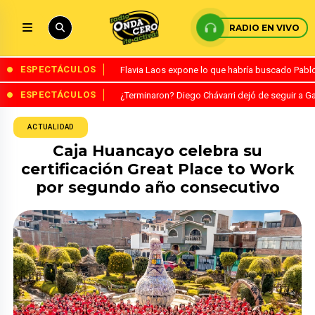
RADIO EN VIVO
ESPECTÁCULOS
Flavia Laos expone lo que habría buscado Pablo 
ESPECTÁCULOS
¿Terminaron? Diego Chávarri dejó de seguir a Ga
ACTUALIDAD
Caja Huancayo celebra su
certificación Great Place to Work
por segundo año consecutivo