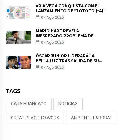
REMEMBER”
ARIA VEGA CONQUISTA CON EL
LANZAMIENTO DE “TOTOTO (+4)”
07 Ago 2026
MARIO HART REVELA
INESPERADO PROBLEMA DE
SALUD ANTES DE SEPARARSE DE
07 Ago 2026
KORINA: “ME ENCONTRARON UN
TUMOR”
ÓSCAR JUNIOR LIDERARÁ LA
BELLA LUZ TRAS SALIDA DE SU
PADRE POR POLÉMICA CON
07 Ago 2026
NALDY SALDAÑA
TAGS
CAJA HUANCAYO
NOTICIAS
GREAT PLACE TO WORK
AMBIENTE LABORAL