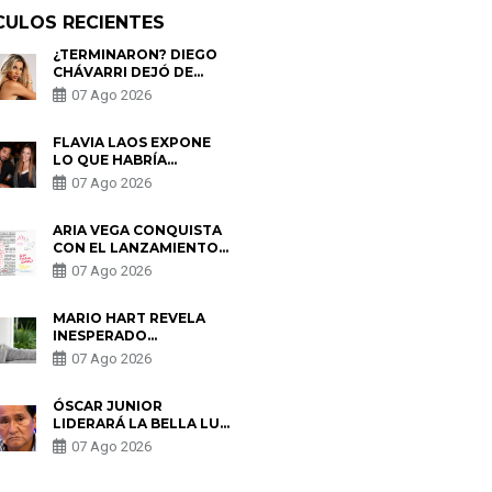
CULOS RECIENTES
¿TERMINARON? DIEGO
CHÁVARRI DEJÓ DE
SEGUIR A GABRIELA
07 Ago 2026
HERRERA Y ANUNCIA SU
SALIDA DE PÓDCAST
FLAVIA LAOS EXPONE
LO QUE HABRÍA
BUSCADO PABLO
07 Ago 2026
HEREDIA CON ALE
FULLER: “UNA DE LAS
PARTES QUERÍA EL
ARIA VEGA CONQUISTA
REMEMBER”
CON EL LANZAMIENTO
DE “TOTOTO (+4)”
07 Ago 2026
MARIO HART REVELA
INESPERADO
PROBLEMA DE SALUD
07 Ago 2026
ANTES DE SEPARARSE
DE KORINA: “ME
ENCONTRARON UN
ÓSCAR JUNIOR
TUMOR”
LIDERARÁ LA BELLA LUZ
TRAS SALIDA DE SU
07 Ago 2026
PADRE POR POLÉMICA
CON NALDY SALDAÑA