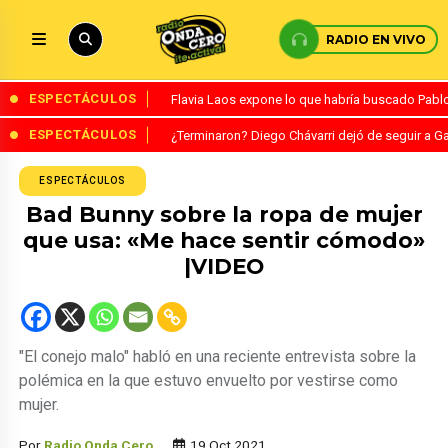
RADIO EN VIVO
ESPECTÁCULOS
Flavia Laos expone lo que habría buscado Pablo 
ESPECTÁCULOS
¿Terminaron? Diego Chávarri dejó de seguir a Ga
ESPECTÁCULOS
Bad Bunny sobre la ropa de mujer
que usa: «Me hace sentir cómodo»
|VIDEO
"El conejo malo" habló en una reciente entrevista sobre la
polémica en la que estuvo envuelto por vestirse como
mujer.
Por
Radio Onda Cero
19 Oct 2021