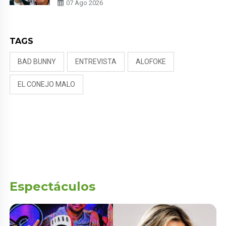
PADRE POR POLÉMICA CON
07 Ago 2026
NALDY SALDAÑA
TAGS
BAD BUNNY
ENTREVISTA
ALOFOKE
EL CONEJO MALO
Espectáculos