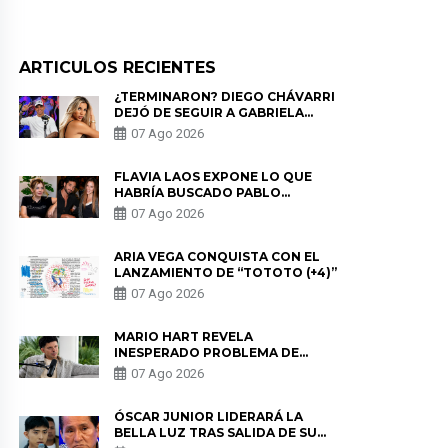
ARTICULOS RECIENTES
¿TERMINARON? DIEGO CHÁVARRI
DEJÓ DE SEGUIR A GABRIELA
HERRERA Y ANUNCIA SU SALIDA
07 Ago 2026
DE PÓDCAST
FLAVIA LAOS EXPONE LO QUE
HABRÍA BUSCADO PABLO
HEREDIA CON ALE FULLER: “UNA
07 Ago 2026
DE LAS PARTES QUERÍA EL
REMEMBER”
ARIA VEGA CONQUISTA CON EL
LANZAMIENTO DE “TOTOTO (+4)”
07 Ago 2026
MARIO HART REVELA
INESPERADO PROBLEMA DE
SALUD ANTES DE SEPARARSE DE
07 Ago 2026
KORINA: “ME ENCONTRARON UN
TUMOR”
ÓSCAR JUNIOR LIDERARÁ LA
BELLA LUZ TRAS SALIDA DE SU