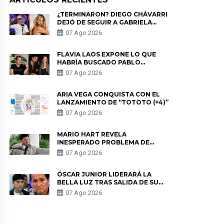
¿TERMINARON? DIEGO CHÁVARRI
DEJÓ DE SEGUIR A GABRIELA
HERRERA Y ANUNCIA SU SALIDA
07 Ago 2026
DE PÓDCAST
FLAVIA LAOS EXPONE LO QUE
HABRÍA BUSCADO PABLO
HEREDIA CON ALE FULLER: “UNA
07 Ago 2026
DE LAS PARTES QUERÍA EL
REMEMBER”
ARIA VEGA CONQUISTA CON EL
LANZAMIENTO DE “TOTOTO (+4)”
07 Ago 2026
MARIO HART REVELA
INESPERADO PROBLEMA DE
SALUD ANTES DE SEPARARSE DE
07 Ago 2026
KORINA: “ME ENCONTRARON UN
TUMOR”
ÓSCAR JUNIOR LIDERARÁ LA
BELLA LUZ TRAS SALIDA DE SU
PADRE POR POLÉMICA CON
07 Ago 2026
NALDY SALDAÑA