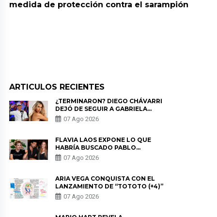
medida de protección contra el sarampión
ARTICULOS RECIENTES
¿TERMINARON? DIEGO CHÁVARRI
DEJÓ DE SEGUIR A GABRIELA
HERRERA Y ANUNCIA SU SALIDA
07 Ago 2026
DE PÓDCAST
FLAVIA LAOS EXPONE LO QUE
HABRÍA BUSCADO PABLO
HEREDIA CON ALE FULLER: “UNA
07 Ago 2026
DE LAS PARTES QUERÍA EL
REMEMBER”
ARIA VEGA CONQUISTA CON EL
LANZAMIENTO DE “TOTOTO (+4)”
07 Ago 2026