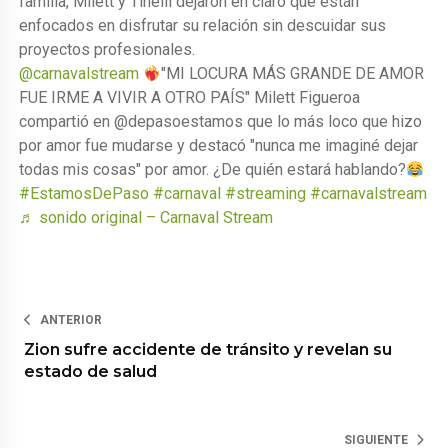
familia, Milett y Tinelli dejaron en claro que están
enfocados en disfrutar su relación sin descuidar sus
proyectos profesionales.
@carnavalstream
"MI LOCURA MÁS GRANDE DE AMOR
FUE IRME A VIVIR A OTRO PAÍS" Milett Figueroa
compartió en @depasoestamos que lo más loco que hizo
por amor fue mudarse y destacó "nunca me imaginé dejar
todas mis cosas" por amor. ¿De quién estará hablando?
#EstamosDePaso
#carnaval
#streaming
#carnavalstream
♬ sonido original – Carnaval Stream
ANTERIOR
Zion sufre accidente de tránsito y revelan su
estado de salud
SIGUIENTE