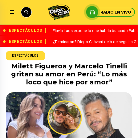
RADIO EN VIVO
ESPECTÁCULOS
Flavia Laos expone lo que habría buscado Pablo 
ESPECTÁCULOS
¿Terminaron? Diego Chávarri dejó de seguir a Ga
ESPECTÁCULOS
Milett Figueroa y Marcelo Tinelli
gritan su amor en Perú: “Lo más
loco que hice por amor”