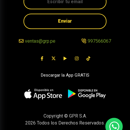
Enviar
ventas@grp.pe
997566067
Descargar la App GRATIS
Copyright © GPR S.A.
2026
Todos los Derechos Reservados.