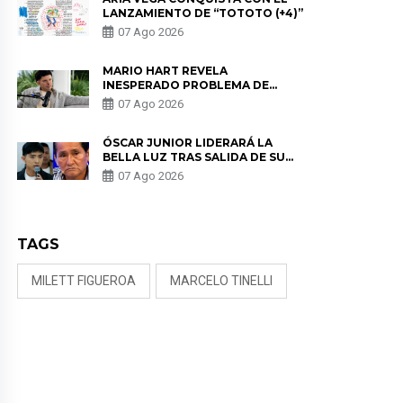
LANZAMIENTO DE “TOTOTO (+4)”
07 Ago 2026
MARIO HART REVELA
INESPERADO PROBLEMA DE
SALUD ANTES DE SEPARARSE DE
07 Ago 2026
KORINA: “ME ENCONTRARON UN
TUMOR”
ÓSCAR JUNIOR LIDERARÁ LA
BELLA LUZ TRAS SALIDA DE SU
PADRE POR POLÉMICA CON
07 Ago 2026
NALDY SALDAÑA
TAGS
MILETT FIGUEROA
MARCELO TINELLI