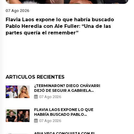
07 Ago 2026
Flavia Laos expone lo que habría buscado
Pablo Heredia con Ale Fuller: “Una de las
partes quería el remember”
ARTICULOS RECIENTES
¿TERMINARON? DIEGO CHÁVARRI
DEJÓ DE SEGUIR A GABRIELA
HERRERA Y ANUNCIA SU SALIDA
07 Ago 2026
DE PÓDCAST
FLAVIA LAOS EXPONE LO QUE
HABRÍA BUSCADO PABLO
HEREDIA CON ALE FULLER: “UNA
07 Ago 2026
DE LAS PARTES QUERÍA EL
REMEMBER”
ARIA VEGA CONQUISTA CON EL