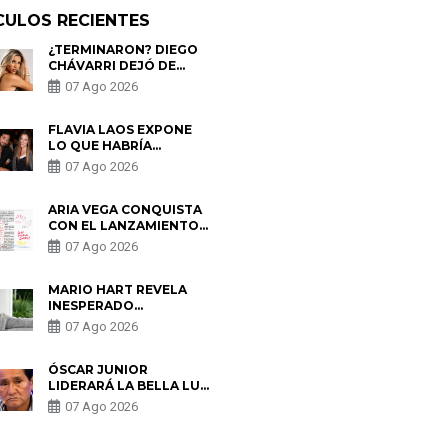
CULOS RECIENTES
¿TERMINARON? DIEGO
CHÁVARRI DEJÓ DE
SEGUIR A GABRIELA
07 Ago 2026
HERRERA Y ANUNCIA SU
SALIDA DE PÓDCAST
FLAVIA LAOS EXPONE
LO QUE HABRÍA
BUSCADO PABLO
07 Ago 2026
HEREDIA CON ALE
FULLER: “UNA DE LAS
PARTES QUERÍA EL
ARIA VEGA CONQUISTA
REMEMBER”
CON EL LANZAMIENTO
DE “TOTOTO (+4)”
07 Ago 2026
MARIO HART REVELA
INESPERADO
PROBLEMA DE SALUD
07 Ago 2026
ANTES DE SEPARARSE
DE KORINA: “ME
ENCONTRARON UN
ÓSCAR JUNIOR
TUMOR”
LIDERARÁ LA BELLA LUZ
TRAS SALIDA DE SU
07 Ago 2026
PADRE POR POLÉMICA
CON NALDY SALDAÑA