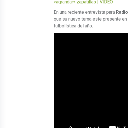
«agrandar» zapatillas | VIDEO
En una reciente entrevista para
Radi
que su nuevo tema este presente en e
futbolística del año.