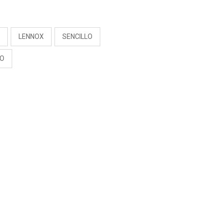
S
N
LENNOX
SENCILLO
O