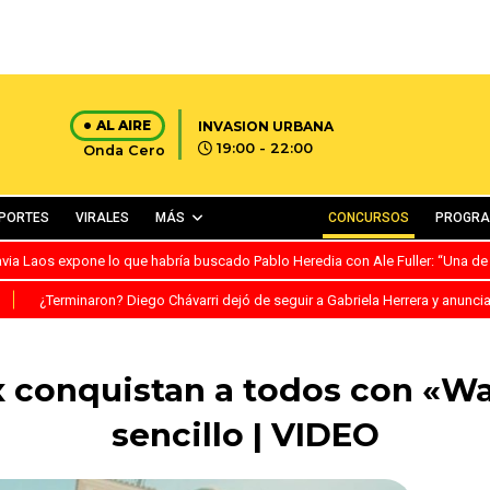
AL AIRE
INVASION URBANA
19:00 - 22:00
Onda Cero
PORTES
VIRALES
MÁS
CONCURSOS
PROGR
avia Laos expone lo que habría buscado Pablo Heredia con Ale Fuller: “Una de
S
¿Terminaron? Diego Chávarri dejó de seguir a Gabriela Herrera y anunci
 conquistan a todos con «W
sencillo | VIDEO