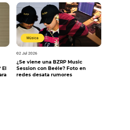
Música
Estren
02 Jul 2026
19 Jun 202
¿Se viene una BZRP Music
Renzo Wi
 El
Session con Beéle? Foto en
romance
ara
redes desata rumores
“Tic Tac