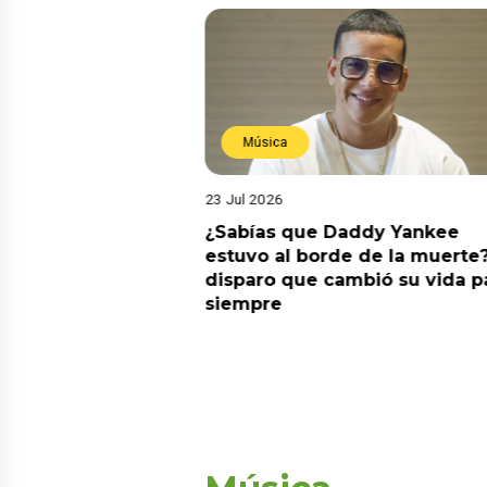
Música
23 Jul 2026
ia su nuevo álbum
¿Sabías que Daddy Yankee
nto de sentir
estuvo al borde de la muerte?
 la fecha de
disparo que cambió su vida p
siempre