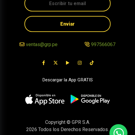
Enviar
ventas@grp.pe
997566067
Descargar la App GRATIS
Copyright © GPR S.A.
2026
Todos los Derechos Reservados.