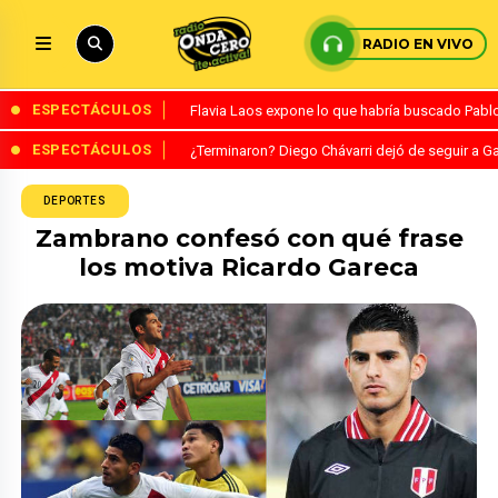
RADIO EN VIVO
ESPECTÁCULOS
Flavia Laos expone lo que habría buscado Pablo 
ESPECTÁCULOS
¿Terminaron? Diego Chávarri dejó de seguir a Ga
DEPORTES
Zambrano confesó con qué frase
los motiva Ricardo Gareca