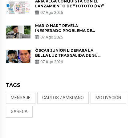
ARIA VEGA CONQUISTA CON EL
LANZAMIENTO DE “TOTOTO (+4)”
07 Ago 2026
MARIO HART REVELA
INESPERADO PROBLEMA DE
SALUD ANTES DE SEPARARSE DE
07 Ago 2026
KORINA: “ME ENCONTRARON UN
TUMOR”
ÓSCAR JUNIOR LIDERARÁ LA
BELLA LUZ TRAS SALIDA DE SU
PADRE POR POLÉMICA CON
07 Ago 2026
NALDY SALDAÑA
TAGS
MENSAJE
CARLOS ZAMBRANO
MOTIVACIÓN
GARECA