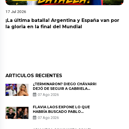
17 Jul 2026
¡La última batalla! Argentina y España van por
la gloria en la final del Mundial
ARTICULOS RECIENTES
¿TERMINARON? DIEGO CHÁVARRI
DEJÓ DE SEGUIR A GABRIELA
HERRERA Y ANUNCIA SU SALIDA
07 Ago 2026
DE PÓDCAST
FLAVIA LAOS EXPONE LO QUE
HABRÍA BUSCADO PABLO
HEREDIA CON ALE FULLER: “UNA
07 Ago 2026
DE LAS PARTES QUERÍA EL
REMEMBER”