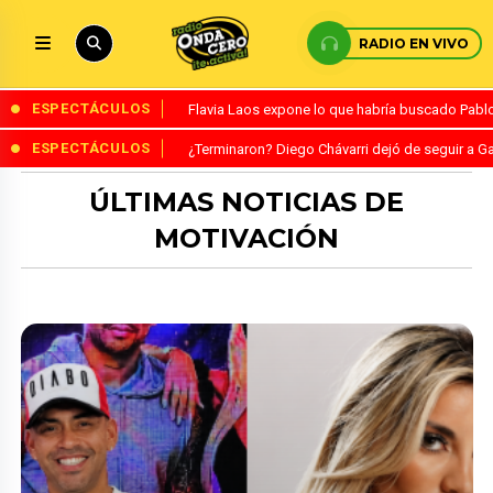
RADIO EN VIVO
ESPECTÁCULOS
Flavia Laos expone lo que habría buscado Pablo 
ESPECTÁCULOS
¿Terminaron? Diego Chávarri dejó de seguir a Ga
ÚLTIMAS NOTICIAS DE
MOTIVACIÓN