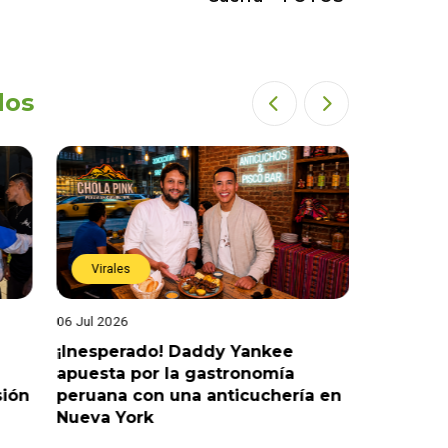
dos
Virales
Virales
06 Jul 2026
25 Jun 202
¡Inesperado! Daddy Yankee
¡Juntos 
apuesta por la gastronomía
reaccion
sión
peruana con una anticuchería en
ante de
Nueva York