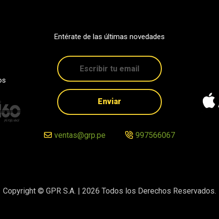
Entérate de las últimas novedades
os
Enviar
ventas@grp.pe
997566067
Copyright © GPR S.A. |
2026
Todos los Derechos Reservados.