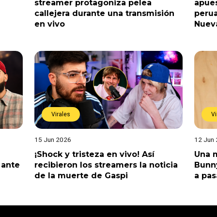
streamer protagoniza pelea
apues
callejera durante una transmisión
perua
en vivo
Nuev
Virales
Vi
15 Jun 2026
12 Jun
¡Shock y tristeza en vivo! Así
Una m
 ante
recibieron los streamers la noticia
Bunny
de la muerte de Gaspi
a pas