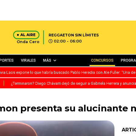
AL AIRE
REGGAETON SIN LÍMITES
02:00 - 06:00
Onda Cero
PORTES
VIRALES
MÁS
CONCURSOS
PROGR
avia Laos expone lo que habría buscado Pablo Heredia con Ale Fuller: “Una de
S
¿Terminaron? Diego Chávarri dejó de seguir a Gabriela Herrera y anunci
on presenta su alucinante 
ARTI