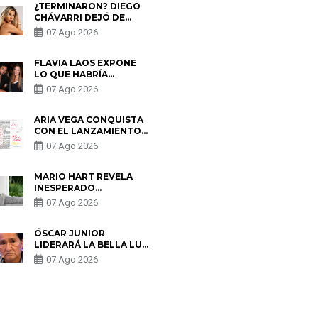
¿TERMINARON? DIEGO
CHÁVARRI DEJÓ DE
SEGUIR A GABRIELA
07 Ago 2026
HERRERA Y ANUNCIA SU
SALIDA DE PÓDCAST
FLAVIA LAOS EXPONE
LO QUE HABRÍA
BUSCADO PABLO
07 Ago 2026
HEREDIA CON ALE
FULLER: “UNA DE LAS
PARTES QUERÍA EL
ARIA VEGA CONQUISTA
REMEMBER”
CON EL LANZAMIENTO
DE “TOTOTO (+4)”
07 Ago 2026
MARIO HART REVELA
INESPERADO
PROBLEMA DE SALUD
07 Ago 2026
ANTES DE SEPARARSE
DE KORINA: “ME
ENCONTRARON UN
ÓSCAR JUNIOR
TUMOR”
LIDERARÁ LA BELLA LUZ
TRAS SALIDA DE SU
07 Ago 2026
PADRE POR POLÉMICA
CON NALDY SALDAÑA
S