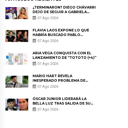
¿TERMINARON? DIEGO CHÁVARRI
DEJÓ DE SEGUIR A GABRIELA
HERRERA Y ANUNCIA SU SALIDA
07 Ago 2026
DE PÓDCAST
FLAVIA LAOS EXPONE LO QUE
HABRÍA BUSCADO PABLO
HEREDIA CON ALE FULLER: “UNA
07 Ago 2026
DE LAS PARTES QUERÍA EL
REMEMBER”
ARIA VEGA CONQUISTA CON EL
LANZAMIENTO DE “TOTOTO (+4)”
07 Ago 2026
MARIO HART REVELA
INESPERADO PROBLEMA DE
SALUD ANTES DE SEPARARSE DE
07 Ago 2026
KORINA: “ME ENCONTRARON UN
TUMOR”
ÓSCAR JUNIOR LIDERARÁ LA
BELLA LUZ TRAS SALIDA DE SU
PADRE POR POLÉMICA CON
07 Ago 2026
NALDY SALDAÑA