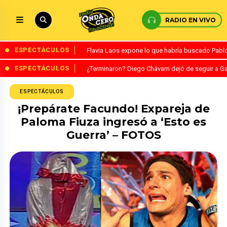
RADIO EN VIVO
ESPECTÁCULOS
Flavia Laos expone lo que habría buscado Pablo 
ESPECTÁCULOS
¿Terminaron? Diego Chávarri dejó de seguir a Ga
ESPECTÁCULOS
¡Prepárate Facundo! Expareja de
Paloma Fiuza ingresó a ‘Esto es
Guerra’ – FOTOS