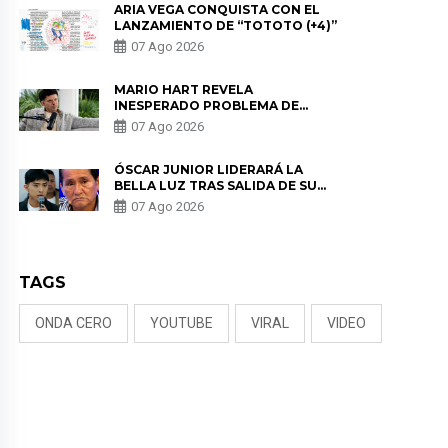
ARIA VEGA CONQUISTA CON EL
LANZAMIENTO DE “TOTOTO (+4)”
07 Ago 2026
MARIO HART REVELA
INESPERADO PROBLEMA DE
SALUD ANTES DE SEPARARSE DE
07 Ago 2026
KORINA: “ME ENCONTRARON UN
TUMOR”
ÓSCAR JUNIOR LIDERARÁ LA
BELLA LUZ TRAS SALIDA DE SU
PADRE POR POLÉMICA CON
07 Ago 2026
NALDY SALDAÑA
TAGS
ONDA CERO
YOUTUBE
VIRAL
VIDEO