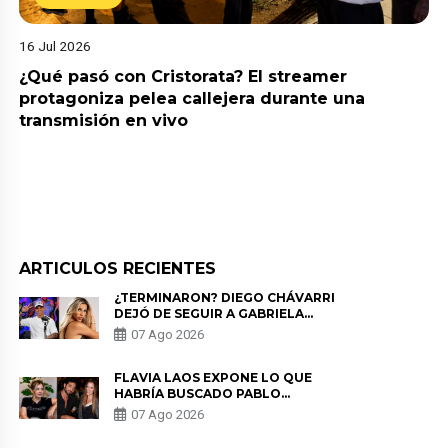
16 Jul 2026
¿Qué pasó con Cristorata? El streamer
protagoniza pelea callejera durante una
transmisión en vivo
ARTICULOS RECIENTES
¿TERMINARON? DIEGO CHÁVARRI
DEJÓ DE SEGUIR A GABRIELA
HERRERA Y ANUNCIA SU SALIDA
07 Ago 2026
DE PÓDCAST
FLAVIA LAOS EXPONE LO QUE
HABRÍA BUSCADO PABLO
HEREDIA CON ALE FULLER: “UNA
07 Ago 2026
DE LAS PARTES QUERÍA EL
REMEMBER”