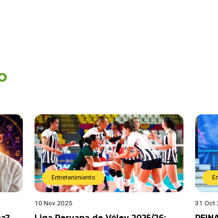
o
Entretenimiento
E
10 Nov 2025
31 Oct
na?
Liga Peruana de Vóley 2025/26:
REIN