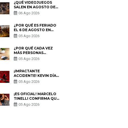
¿QUÉ VIDEOJUEGOS
SALEN EN AGOSTO DE
2026? ESTOS SON LOS
06 Ago 2026
ESTRENOS MÁS
ESPERADOS
¿POR QUÉ ES FERIADO
EL 6 DE AGOSTO EN
PERÚ? ESTA ES LA
05 Ago 2026
HISTORIA
¿POR QUÉ CADA VEZ
MÁS PERSONAS
UTILIZAN UNA VPN
05 Ago 2026
PARA PROTEGER SU
PRIVACIDAD?
¡IMPACTANTE
ACCIDENTE! KEVIN DÍAZ
CAE DESDE OCHO
05 Ago 2026
METROS EN “ESTO ES
GUERRA” Y GENERA
PREOCUPACIÓN
¡ES OFICIAL! MARCELO
TINELLI CONFIRMA QUE
REGRESÓ CON MILETT
05 Ago 2026
FIGUEROA: “EL AMOR
PUDO MÁS”
S