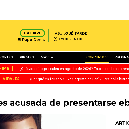
AL AIRE
¡ASU...QUÉ TARDE!
13:00 - 16:00
El Papu Denis
PORTES
VIRALES
MÁS
CONCURSOS
PROGR
NIME
¿Qué videojuegos salen en agosto de 2026? Estos son los estre
VIRALES
¿Por qué es feriado el 6 de agosto en Perú? Esta es la histor
es acusada de presentarse eb
ARTI