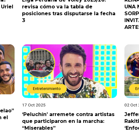
Uriel
revisa cómo va la tabla de
UNA 
posiciones tras disputarse la fecha
SORP
3
INVI
ARTE
Entretenimiento
E
17 Oct 2025
02 Oct
Pelao”
‘Peluchín’ arremete contra artistas
Jeffe
 el
que participaron en la marcha:
Rakit
“Miserables”
‘Enfo