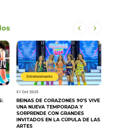
dos
Entretenimiento
Entret
31 Oct 2025
28 Oct 202
6:
REINAS DE CORAZONES 90’S VIVE
¡”Good T
UNA NUEVA TEMPORADA Y
“Pelao” 
SORPRENDE CON GRANDES
programa
INVITADOS EN LA CÚPULA DE LAS
ARTES