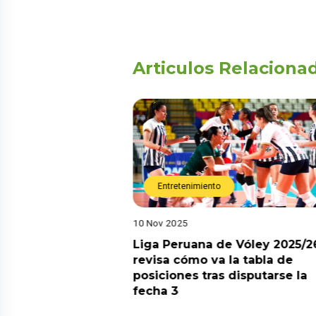
Articulos Relaciona
Entretenimiento
10 Nov 2025
arot esta semana?
Liga Peruana de Vóley 2025/2
predicciones de
revisa cómo va la tabla de
aquí
posiciones tras disputarse la
fecha 3