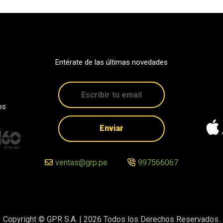
Entérate de las últimas novedades
os
Enviar
ventas@grp.pe
997566067
Copyright © GPR S.A. |
2026
Todos los Derechos Reservados.