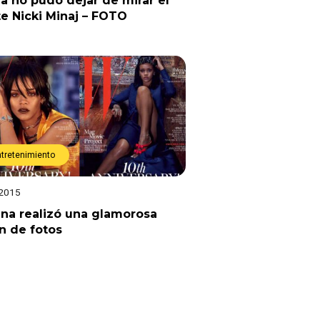
a no pudo dejar de mirar el
e Nicki Minaj – FOTO
ntretenimiento
 2015
na realizó una glamorosa
n de fotos