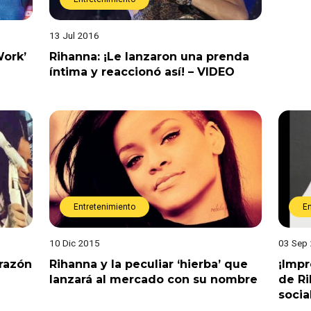
13 Jul 2016
Work’
Rihanna: ¡Le lanzaron una prenda
íntima y reaccionó así! – VIDEO
Entretenimiento
E
10 Dic 2015
03 Sep
 razón
Rihanna y la peculiar ‘hierba’ que
¡Impr
lanzará al mercado con su nombre
de Ri
socia