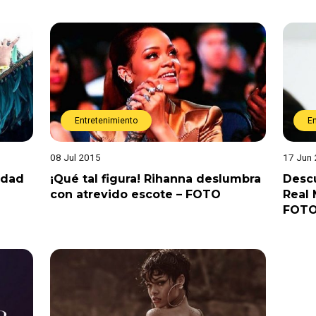
Entretenimiento
E
08 Jul 2015
17 Jun
idad
¡Qué tal figura! Rihanna deslumbra
Desc
con atrevido escote – FOTO
Real 
FOT