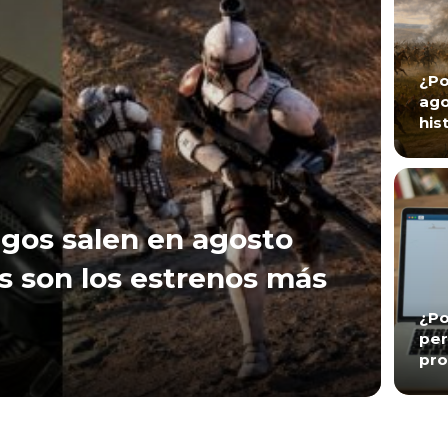
¿Po
ago
his
gos salen en agosto
s son los estrenos más
¿Po
per
pro