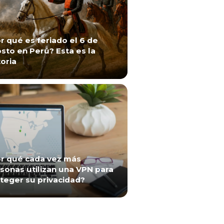
r qué es feriado el 6 de
sto en Perú? Esta es la
toria
r qué cada vez más
sonas utilizan una VPN para
teger su privacidad?