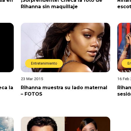
osa en
¡Sorprendente! Checa la foto de
Rihan
Rihanna sin maquillaje
escot
Entretenimiento
E
23 Mar 2015
16 Feb
ca la
Rihanna muestra su lado maternal
Rihan
– FOTOS
sesió