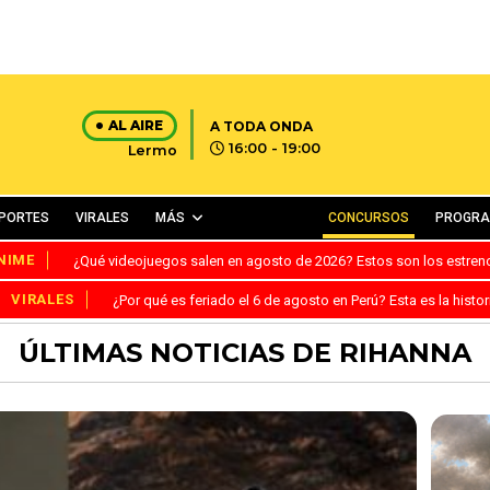
AL AIRE
A TODA ONDA
16:00 - 19:00
Lermo
PORTES
VIRALES
MÁS
CONCURSOS
PROGR
NIME
¿Qué videojuegos salen en agosto de 2026? Estos son los estre
VIRALES
¿Por qué es feriado el 6 de agosto en Perú? Esta es la histor
ÚLTIMAS NOTICIAS DE RIHANNA