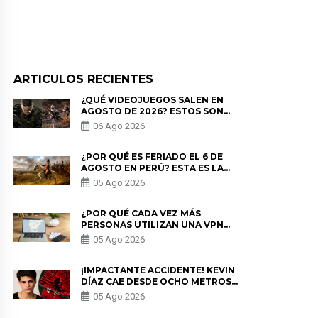
ARTICULOS RECIENTES
¿QUÉ VIDEOJUEGOS SALEN EN
AGOSTO DE 2026? ESTOS SON
LOS ESTRENOS MÁS ESPERADOS
06 Ago 2026
¿POR QUÉ ES FERIADO EL 6 DE
AGOSTO EN PERÚ? ESTA ES LA
HISTORIA
05 Ago 2026
¿POR QUÉ CADA VEZ MÁS
PERSONAS UTILIZAN UNA VPN
PARA PROTEGER SU
05 Ago 2026
PRIVACIDAD?
¡IMPACTANTE ACCIDENTE! KEVIN
DÍAZ CAE DESDE OCHO METROS
EN “ESTO ES GUERRA” Y GENERA
05 Ago 2026
PREOCUPACIÓN