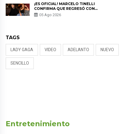
¡ES OFICIAL! MARCELO TINELLI
CONFIRMA QUE REGRESÓ CON
MILETT FIGUEROA: “EL AMOR
05 Ago 2026
PUDO MÁS”
TAGS
LADY GAGA
VIDEO
ADELANTO
NUEVO
SENCILLO
Entretenimiento