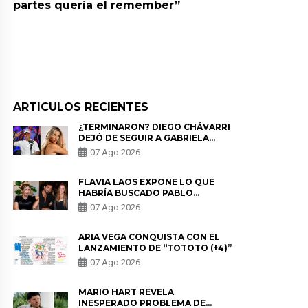
partes quería el remember”
ARTICULOS RECIENTES
¿TERMINARON? DIEGO CHÁVARRI
DEJÓ DE SEGUIR A GABRIELA
HERRERA Y ANUNCIA SU SALIDA
07 Ago 2026
DE PÓDCAST
FLAVIA LAOS EXPONE LO QUE
HABRÍA BUSCADO PABLO
HEREDIA CON ALE FULLER: “UNA
07 Ago 2026
DE LAS PARTES QUERÍA EL
REMEMBER”
ARIA VEGA CONQUISTA CON EL
LANZAMIENTO DE “TOTOTO (+4)”
07 Ago 2026
MARIO HART REVELA
INESPERADO PROBLEMA DE