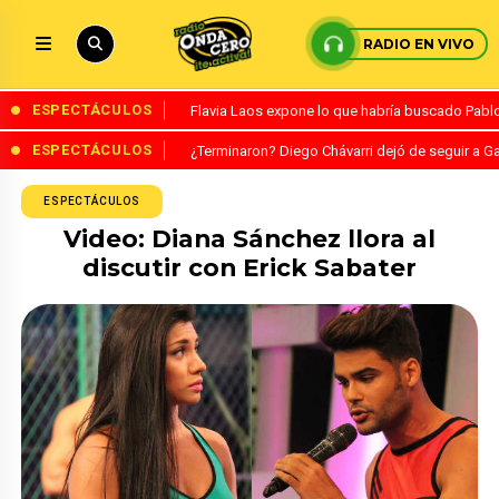
RADIO EN VIVO
ESPECTÁCULOS
Flavia Laos expone lo que habría buscado Pablo 
ESPECTÁCULOS
¿Terminaron? Diego Chávarri dejó de seguir a Ga
ESPECTÁCULOS
Video: Diana Sánchez llora al
discutir con Erick Sabater