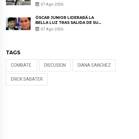
SALUD ANTES DE SEPARARSE DE
07 Ago 2026
KORINA: “ME ENCONTRARON UN
TUMOR”
ÓSCAR JUNIOR LIDERARÁ LA
BELLA LUZ TRAS SALIDA DE SU
PADRE POR POLÉMICA CON
07 Ago 2026
NALDY SALDAÑA
TAGS
COMBATE.
DISCUSION
DIANA SANCHEZ
ERICK SABATER