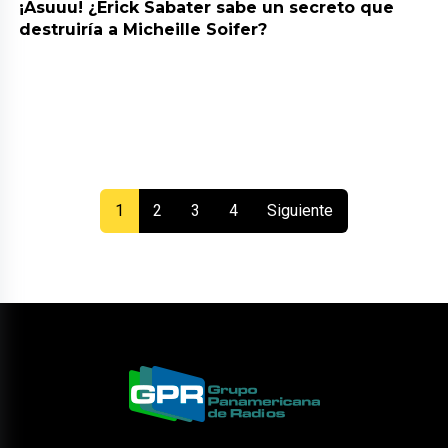
¡Asuuu! ¿Erick Sabater sabe un secreto que
destruiría a Micheille Soifer?
(current)
1
2
3
4
Siguiente