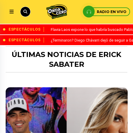
RADIO EN VIVO
ESPECTÁCULOS
Flavia Laos expone lo que habría buscado Pablo 
ESPECTÁCULOS
¿Terminaron? Diego Chávarri dejó de seguir a Ga
ÚLTIMAS NOTICIAS DE ERICK
SABATER