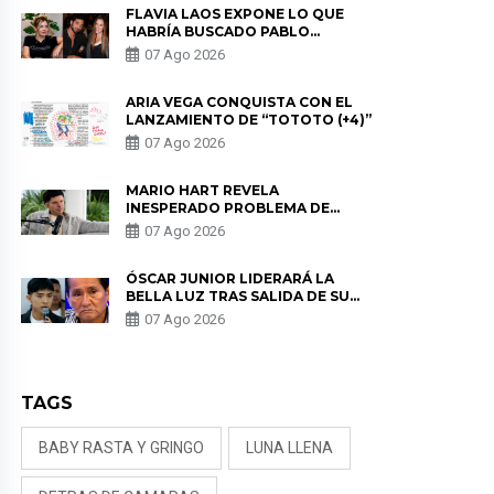
FLAVIA LAOS EXPONE LO QUE
HABRÍA BUSCADO PABLO
HEREDIA CON ALE FULLER: “UNA
07 Ago 2026
DE LAS PARTES QUERÍA EL
REMEMBER”
ARIA VEGA CONQUISTA CON EL
LANZAMIENTO DE “TOTOTO (+4)”
07 Ago 2026
MARIO HART REVELA
INESPERADO PROBLEMA DE
SALUD ANTES DE SEPARARSE DE
07 Ago 2026
KORINA: “ME ENCONTRARON UN
TUMOR”
ÓSCAR JUNIOR LIDERARÁ LA
BELLA LUZ TRAS SALIDA DE SU
PADRE POR POLÉMICA CON
07 Ago 2026
NALDY SALDAÑA
TAGS
BABY RASTA Y GRINGO
LUNA LLENA