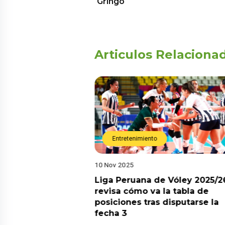
Gringo
Articulos Relaciona
Entretenimiento
10 Nov 2025
arot esta semana?
Liga Peruana de Vóley 2025/2
predicciones de
revisa cómo va la tabla de
aquí
posiciones tras disputarse la
fecha 3