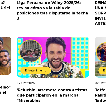
na?
Liga Peruana de Vóley 2025/26:
REIN
Uriel
revisa cómo va la tabla de
UNA 
posiciones tras disputarse la fecha
SORP
3
INVI
ARTE
Entretenimiento
E
17 Oct 2025
02 Oct
Pelao”
‘Peluchín’ arremete contra artistas
Jeffe
 el
que participaron en la marcha:
Rakit
“Miserables”
‘Enfo