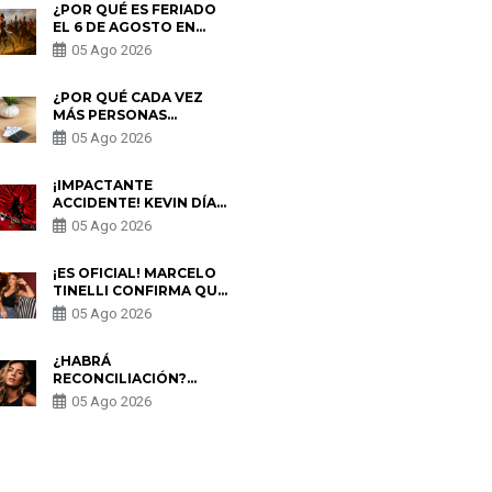
¿POR QUÉ ES FERIADO
EL 6 DE AGOSTO EN
PERÚ? ESTA ES LA
05 Ago 2026
HISTORIA
¿POR QUÉ CADA VEZ
MÁS PERSONAS
UTILIZAN UNA VPN
05 Ago 2026
PARA PROTEGER SU
PRIVACIDAD?
¡IMPACTANTE
ACCIDENTE! KEVIN DÍAZ
CAE DESDE OCHO
05 Ago 2026
METROS EN “ESTO ES
GUERRA” Y GENERA
PREOCUPACIÓN
¡ES OFICIAL! MARCELO
TINELLI CONFIRMA QUE
REGRESÓ CON MILETT
05 Ago 2026
FIGUEROA: “EL AMOR
PUDO MÁS”
¿HABRÁ
RECONCILIACIÓN?
MARIO HART ADMITE
05 Ago 2026
QUE PODRÍA VOLVER
CON KORINA
RIVADENEIRA: “NO LE
CERRARÍA LAS
S
PUERTAS”