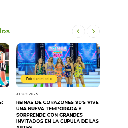
dos
Entretenimiento
Entret
31 Oct 2025
28 Oct 202
6:
REINAS DE CORAZONES 90’S VIVE
¡”Good T
UNA NUEVA TEMPORADA Y
“Pelao” 
SORPRENDE CON GRANDES
programa
INVITADOS EN LA CÚPULA DE LAS
ARTES