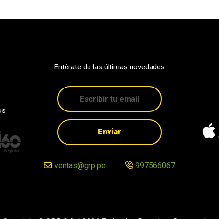
Entérate de las últimas novedades
os
Enviar
ventas@grp.pe
997566067