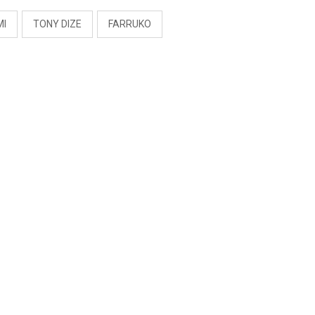
MI
TONY DIZE
FARRUKO