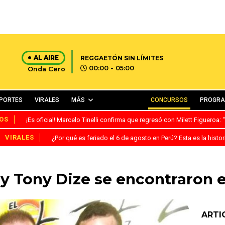
AL AIRE
REGGAETÓN SIN LÍMITES
00:00 - 05:00
Onda Cero
PORTES
VIRALES
MÁS
CONCURSOS
PROGR
OS
¡Es oficial! Marcelo Tinelli confirma que regresó con Milett Figueroa
VIRALES
¿Por qué es feriado el 6 de agosto en Perú? Esta es la histor
 y Tony Dize se encontraron 
ARTI