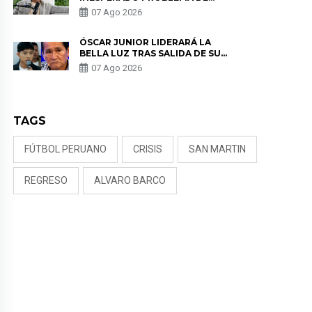
SALUD ANTES DE SEPARARSE DE
07 Ago 2026
KORINA: “ME ENCONTRARON UN
TUMOR”
ÓSCAR JUNIOR LIDERARÁ LA
BELLA LUZ TRAS SALIDA DE SU
PADRE POR POLÉMICA CON
07 Ago 2026
NALDY SALDAÑA
TAGS
FÚTBOL PERUANO
CRISIS
SAN MARTIN
REGRESO
ALVARO BARCO