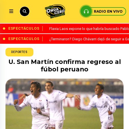
RADIO EN VIVO
ESPECTÁCULOS
Flavia Laos expone lo que habría buscado Pablo 
ESPECTÁCULOS
¿Terminaron? Diego Chávarri dejó de seguir a Ga
DEPORTES
U. San Martín confirma regreso al
fúbol peruano