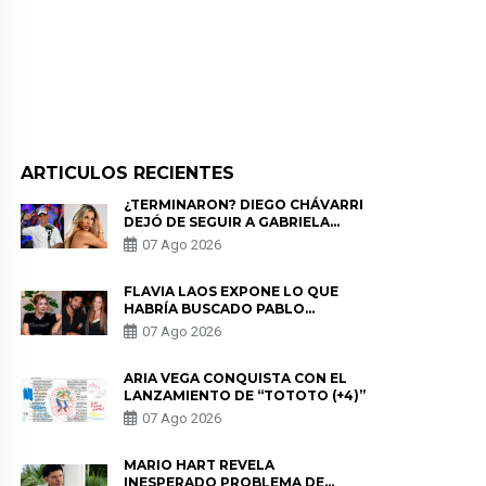
ARTICULOS RECIENTES
¿TERMINARON? DIEGO CHÁVARRI
DEJÓ DE SEGUIR A GABRIELA
HERRERA Y ANUNCIA SU SALIDA
07 Ago 2026
DE PÓDCAST
FLAVIA LAOS EXPONE LO QUE
HABRÍA BUSCADO PABLO
HEREDIA CON ALE FULLER: “UNA
07 Ago 2026
DE LAS PARTES QUERÍA EL
REMEMBER”
ARIA VEGA CONQUISTA CON EL
LANZAMIENTO DE “TOTOTO (+4)”
07 Ago 2026
MARIO HART REVELA
INESPERADO PROBLEMA DE