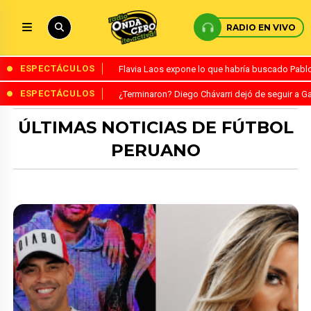
RADIO EN VIVO
ESPECTÁCULOS
Flavia Laos expone lo que habría buscado Pablo 
ESPECTÁCULOS
¿Terminaron? Diego Chávarri dejó de seguir a Ga
ÚLTIMAS NOTICIAS DE FÚTBOL
PERUANO