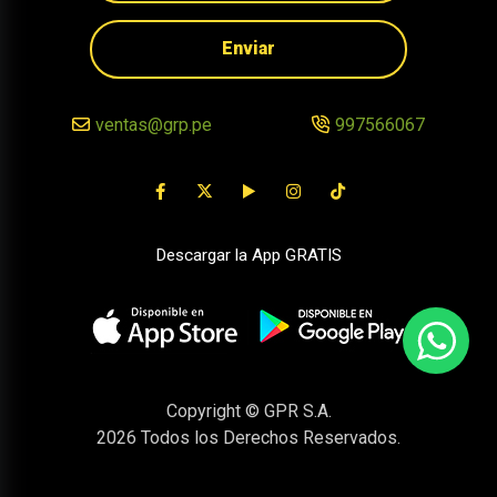
Enviar
ventas@grp.pe
997566067
Descargar la App GRATIS
Copyright © GPR S.A.
2026
Todos los Derechos Reservados.