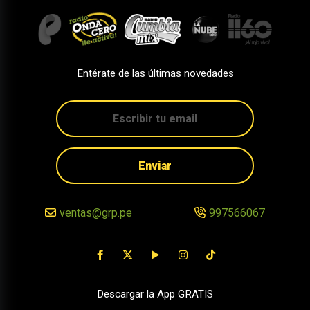
Entérate de las últimas novedades
Enviar
ventas@grp.pe
997566067
Descargar la App GRATIS