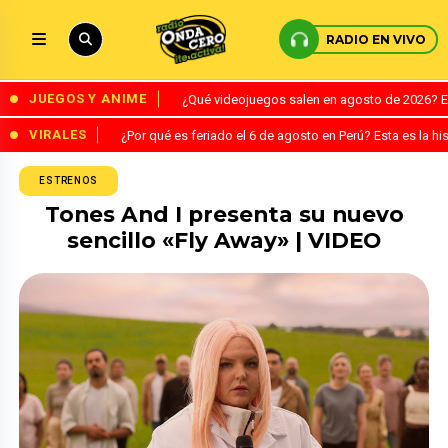
RADIO EN VIVO
JUEGOS Y ANIME
¿Qué videojuegos salen en agosto de 2026? 
VIRALES
¿Por qué es feriado el 6 de agosto en Perú? Esta es la his
ESTRENOS
Tones And I presenta su nuevo
sencillo «Fly Away» | VIDEO