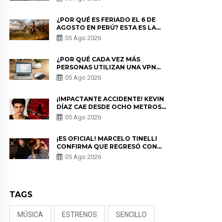
¿POR QUÉ ES FERIADO EL 6 DE
AGOSTO EN PERÚ? ESTA ES LA
HISTORIA
05 Ago 2026
¿POR QUÉ CADA VEZ MÁS
PERSONAS UTILIZAN UNA VPN
PARA PROTEGER SU
05 Ago 2026
PRIVACIDAD?
¡IMPACTANTE ACCIDENTE! KEVIN
DÍAZ CAE DESDE OCHO METROS
EN “ESTO ES GUERRA” Y GENERA
05 Ago 2026
PREOCUPACIÓN
¡ES OFICIAL! MARCELO TINELLI
CONFIRMA QUE REGRESÓ CON
MILETT FIGUEROA: “EL AMOR
05 Ago 2026
PUDO MÁS”
TAGS
MÚSICA
ESTRENOS
SENCILLO