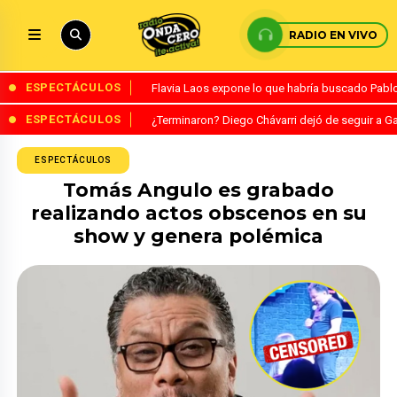
RADIO EN VIVO
ESPECTÁCULOS
Flavia Laos expone lo que habría buscado Pablo 
ESPECTÁCULOS
¿Terminaron? Diego Chávarri dejó de seguir a Ga
ESPECTÁCULOS
Tomás Angulo es grabado
realizando actos obscenos en su
show y genera polémica