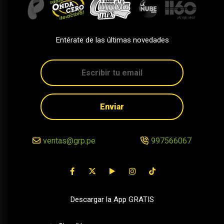
Entérate de las últimas novedades
Enviar
ventas@grp.pe
997566067
Descargar la App GRATIS