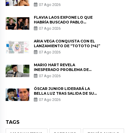
HERRERA Y ANUNCIA SU SALIDA
07 Ago 2026
DE PÓDCAST
FLAVIA LAOS EXPONE LO QUE
HABRÍA BUSCADO PABLO
HEREDIA CON ALE FULLER: “UNA
07 Ago 2026
DE LAS PARTES QUERÍA EL
REMEMBER”
ARIA VEGA CONQUISTA CON EL
LANZAMIENTO DE “TOTOTO (+4)”
07 Ago 2026
MARIO HART REVELA
INESPERADO PROBLEMA DE
SALUD ANTES DE SEPARARSE DE
07 Ago 2026
KORINA: “ME ENCONTRARON UN
TUMOR”
ÓSCAR JUNIOR LIDERARÁ LA
BELLA LUZ TRAS SALIDA DE SU
PADRE POR POLÉMICA CON
07 Ago 2026
NALDY SALDAÑA
TAGS