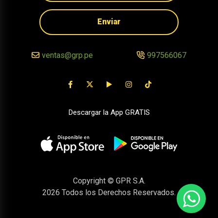
Enviar
ventas@grp.pe
997566067
Descargar la App GRATIS
Copyright © GPR S.A.
2026
Todos los Derechos Reservados.