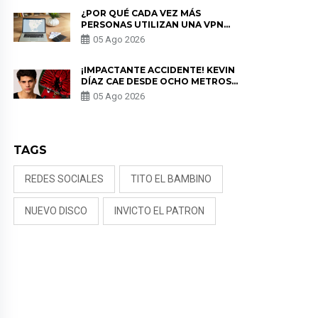
¿POR QUÉ CADA VEZ MÁS
PERSONAS UTILIZAN UNA VPN
PARA PROTEGER SU
05 Ago 2026
PRIVACIDAD?
¡IMPACTANTE ACCIDENTE! KEVIN
DÍAZ CAE DESDE OCHO METROS
EN “ESTO ES GUERRA” Y GENERA
05 Ago 2026
PREOCUPACIÓN
TAGS
REDES SOCIALES
TITO EL BAMBINO
NUEVO DISCO
INVICTO EL PATRON