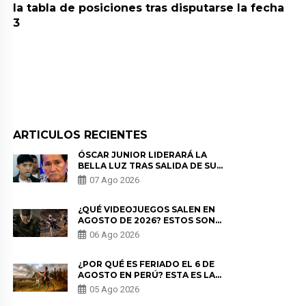
la tabla de posiciones tras disputarse la fecha
3
ARTICULOS RECIENTES
ÓSCAR JUNIOR LIDERARÁ LA
BELLA LUZ TRAS SALIDA DE SU
PADRE POR POLÉMICA CON
07 Ago 2026
NALDY SALDAÑA
¿QUÉ VIDEOJUEGOS SALEN EN
AGOSTO DE 2026? ESTOS SON
LOS ESTRENOS MÁS ESPERADOS
06 Ago 2026
¿POR QUÉ ES FERIADO EL 6 DE
AGOSTO EN PERÚ? ESTA ES LA
HISTORIA
05 Ago 2026