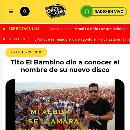
RADIO EN VIVO
ESPECTÁCULOS
Óscar Junior liderará La Bella Luz tras salida 
VIRALES
¿Por qué es feriado el 6 de agosto en Perú? Esta es la his
ENTRETENIMIENTO
Tito El Bambino dio a conocer el
nombre de su nuevo disco