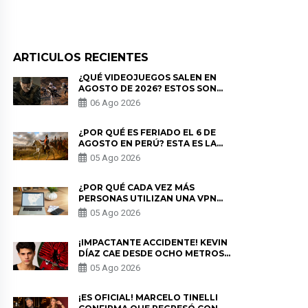
ARTICULOS RECIENTES
¿QUÉ VIDEOJUEGOS SALEN EN
AGOSTO DE 2026? ESTOS SON
LOS ESTRENOS MÁS ESPERADOS
06 Ago 2026
¿POR QUÉ ES FERIADO EL 6 DE
AGOSTO EN PERÚ? ESTA ES LA
HISTORIA
05 Ago 2026
¿POR QUÉ CADA VEZ MÁS
PERSONAS UTILIZAN UNA VPN
PARA PROTEGER SU
05 Ago 2026
PRIVACIDAD?
¡IMPACTANTE ACCIDENTE! KEVIN
DÍAZ CAE DESDE OCHO METROS
EN “ESTO ES GUERRA” Y GENERA
05 Ago 2026
PREOCUPACIÓN
¡ES OFICIAL! MARCELO TINELLI