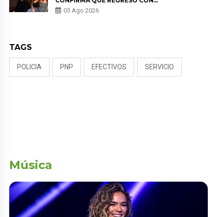
CONFIRMA QUE REGRESÓ CON
MILETT FIGUEROA: “EL AMOR
05 Ago 2026
PUDO MÁS”
TAGS
POLICIA
PNP
EFECTIVOS
SERVICIO
Música