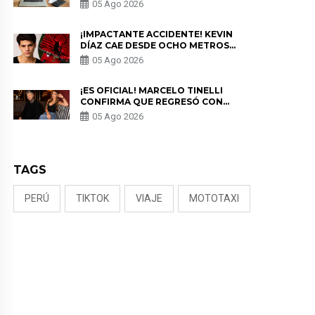
PARA PROTEGER SU
05 Ago 2026
PRIVACIDAD?
¡IMPACTANTE ACCIDENTE! KEVIN
DÍAZ CAE DESDE OCHO METROS
EN “ESTO ES GUERRA” Y GENERA
05 Ago 2026
PREOCUPACIÓN
¡ES OFICIAL! MARCELO TINELLI
CONFIRMA QUE REGRESÓ CON
MILETT FIGUEROA: “EL AMOR
05 Ago 2026
PUDO MÁS”
TAGS
PERÚ
TIKTOK
VIAJE
MOTOTAXI