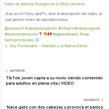
futuro de Alessia Rovegno en el Miss Universo
«Ese es mi Perú, cara**», dice la descripción del video, el
cual generó miles de reproducciones.
@meyeryill
#sanjuanlurigancho
#
mibarrio
#c
ampoygrone
#e
seesmiperucsmr
#pa
pachacalon #m
uc
hachoprovinciano
♬ Soy Provinciano – Chacalón y la Nueva Crema
ANTERIOR
TikTok: joven capta a su novio viendo contenido
para adultos en plena cita | VIDEO
SIGUIENTE
Nace gato con dos cabezas y provoca el pánico