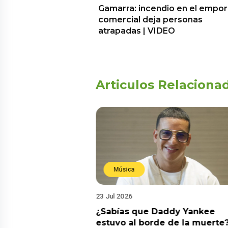
Gamarra: incendio en el empor
comercial deja personas
atrapadas | VIDEO
Articulos Relaciona
Música
23 Jul 2026
ia su nuevo álbum
¿Sabías que Daddy Yankee
nto de sentir
estuvo al borde de la muerte?