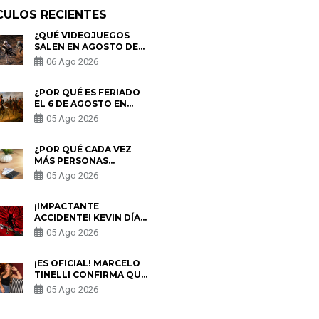
CULOS RECIENTES
¿QUÉ VIDEOJUEGOS
SALEN EN AGOSTO DE
2026? ESTOS SON LOS
06 Ago 2026
ESTRENOS MÁS
ESPERADOS
¿POR QUÉ ES FERIADO
EL 6 DE AGOSTO EN
PERÚ? ESTA ES LA
05 Ago 2026
HISTORIA
¿POR QUÉ CADA VEZ
MÁS PERSONAS
UTILIZAN UNA VPN
05 Ago 2026
PARA PROTEGER SU
PRIVACIDAD?
¡IMPACTANTE
ACCIDENTE! KEVIN DÍAZ
CAE DESDE OCHO
05 Ago 2026
METROS EN “ESTO ES
GUERRA” Y GENERA
PREOCUPACIÓN
¡ES OFICIAL! MARCELO
TINELLI CONFIRMA QUE
REGRESÓ CON MILETT
05 Ago 2026
FIGUEROA: “EL AMOR
PUDO MÁS”