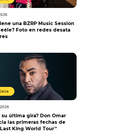
2026
viene una BZRP Music Session
eéle? Foto en redes desata
res
úsica
 2026
 su última gira? Don Omar
ia las primeras fechas de
Last King World Tour”