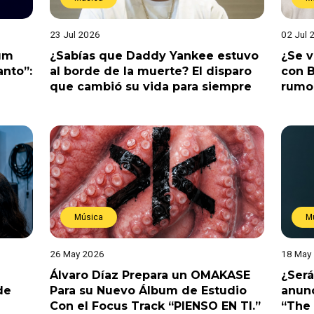
23 Jul 2026
02 Jul 
bum
¿Sabías que Daddy Yankee estuvo
¿Se 
anto”:
al borde de la muerte? El disparo
con B
que cambió su vida para siempre
rumo
Música
M
26 May 2026
18 May
Álvaro Díaz Prepara un OMAKASE
¿Será
de
Para su Nuevo Álbum de Estudio
anunc
Con el Focus Track “PIENSO EN TI.”
“The 