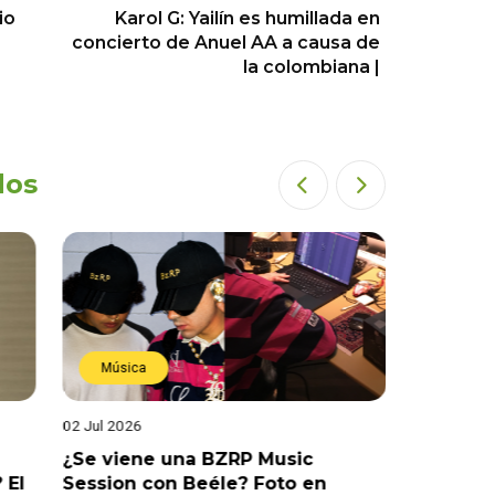
io
Karol G: Yailín es humillada en
concierto de Anuel AA a causa de
la colombiana |
dos
Música
Estren
02 Jul 2026
19 Jun 202
¿Se viene una BZRP Music
Renzo Wi
 El
Session con Beéle? Foto en
romance