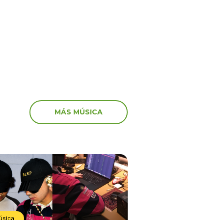
”
Con el Focus Track “PI
TI.”
MÁS MÚSICA
úsica