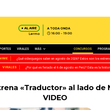
AL AIRE
A TODA ONDA
16:00 - 19:00
Lermo
PORTES
VIRALES
MÁS
CONCURSOS
PROGR
NIME
¿Qué videojuegos salen en agosto de 2026? Estos son los estre
VIRALES
¿Por qué es feriado el 6 de agosto en Perú? Esta es la histor
rena «Traductor» al lado de
VIDEO