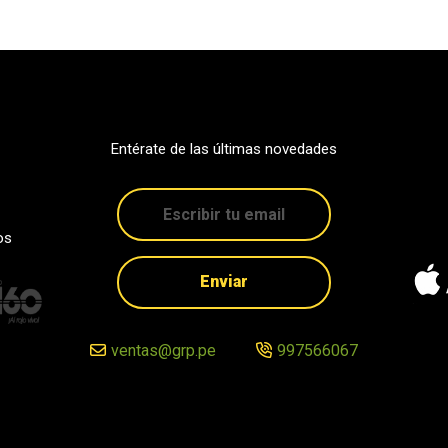
Entérate de las últimas novedades
os
Enviar
ventas@grp.pe
997566067