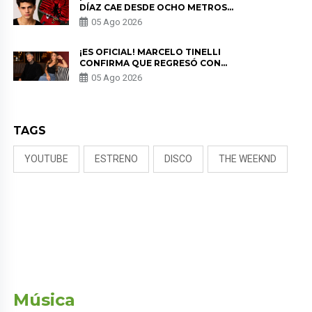
DÍAZ CAE DESDE OCHO METROS
EN “ESTO ES GUERRA” Y GENERA
05 Ago 2026
PREOCUPACIÓN
¡ES OFICIAL! MARCELO TINELLI
CONFIRMA QUE REGRESÓ CON
MILETT FIGUEROA: “EL AMOR
05 Ago 2026
PUDO MÁS”
TAGS
YOUTUBE
ESTRENO
DISCO
THE WEEKND
Música