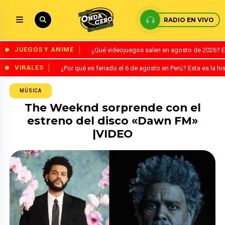
RADIO EN VIVO
JUEGOS Y ANIME
¿Qué videojuegos salen en agosto de 2026? 
VIRALES
¿Por qué es feriado el 6 de agosto en Perú? Esta es la his
MÚSICA
The Weeknd sorprende con el
estreno del disco «Dawn FM»
|VIDEO