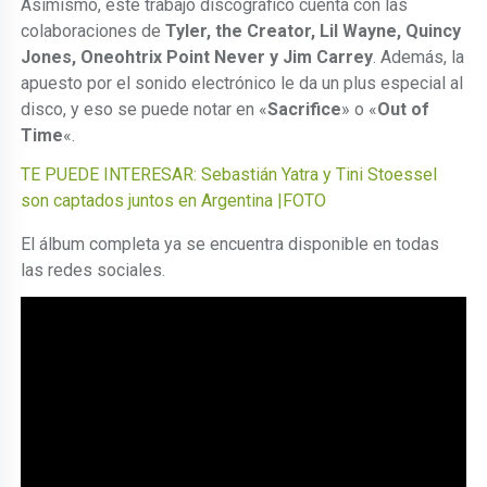
Asimismo, este trabajo discográfico cuenta con las
colaboraciones de
Tyler, the Creator, Lil Wayne, Quincy
Jones, Oneohtrix Point Never y Jim Carrey
. Además, la
apuesto por el sonido electrónico le da un plus especial al
disco, y eso se puede notar en «
Sacrifice
» o «
Out of
Time
«.
TE PUEDE INTERESAR: Sebastián Yatra y Tini Stoessel
son captados juntos en Argentina |FOTO
El álbum completa ya se encuentra disponible en todas
las redes sociales.