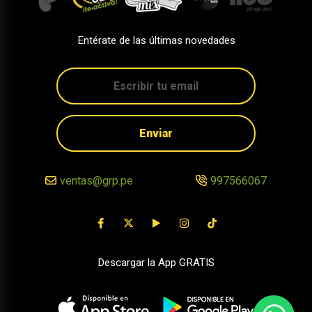
Entérate de las últimas novedades
Enviar
ventas@grp.pe
997566067
Descargar la App GRATIS