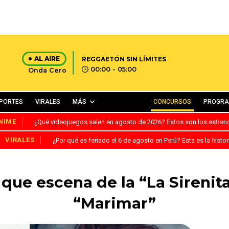
AL AIRE
REGGAETÓN SIN LÍMITES
00:00 - 05:00
Onda Cero
PORTES
VIRALES
MÁS
CONCURSOS
PROGR
NIME
¿Qué videojuegos salen en agosto de 2026? Estos son los estre
VIRALES
¿Por qué es feriado el 6 de agosto en Perú? Esta es la histor
 que escena de la “La Sirenita
“Marimar”