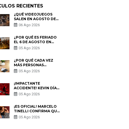
CULOS RECIENTES
¿QUÉ VIDEOJUEGOS
SALEN EN AGOSTO DE
2026? ESTOS SON LOS
06 Ago 2026
ESTRENOS MÁS
ESPERADOS
¿POR QUÉ ES FERIADO
EL 6 DE AGOSTO EN
PERÚ? ESTA ES LA
05 Ago 2026
HISTORIA
¿POR QUÉ CADA VEZ
MÁS PERSONAS
UTILIZAN UNA VPN
05 Ago 2026
PARA PROTEGER SU
PRIVACIDAD?
¡IMPACTANTE
ACCIDENTE! KEVIN DÍAZ
CAE DESDE OCHO
05 Ago 2026
METROS EN “ESTO ES
GUERRA” Y GENERA
PREOCUPACIÓN
¡ES OFICIAL! MARCELO
TINELLI CONFIRMA QUE
REGRESÓ CON MILETT
05 Ago 2026
FIGUEROA: “EL AMOR
PUDO MÁS”