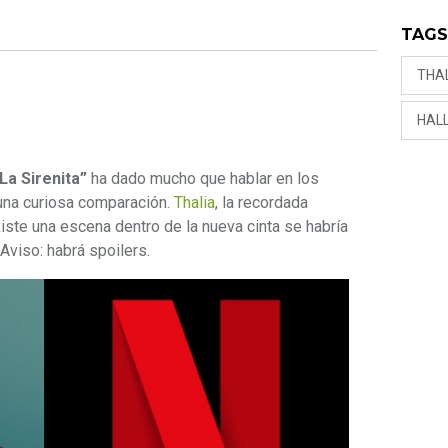
TAG
THA
HALL
La Sirenita”
ha dado mucho que hablar en los
una curiosa comparación.
Thalia
, la recordada
iste una escena dentro de la nueva cinta se habría
Aviso: habrá spoilers.