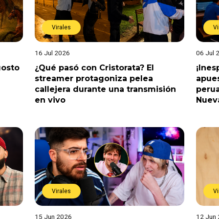
Virales
Vi
16 Jul 2026
06 Jul 
gosto
¿Qué pasó con Cristorata? El
¡Ine
streamer protagoniza pelea
apues
callejera durante una transmisión
perua
en vivo
Nuev
Virales
Vi
15 Jun 2026
12 Jun