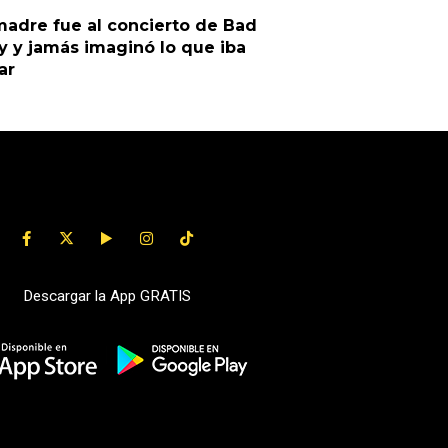
adre fue al concierto de Bad
 y jamás imaginó lo que iba
ar
Descargar la App GRATIS