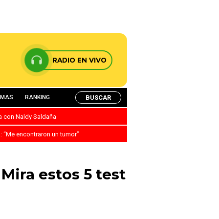
RADIO EN VIVO
BUSCAR
AMAS
RANKING
ca con Naldy Saldaña
a: “Me encontraron un tumor”
Mira estos 5 test