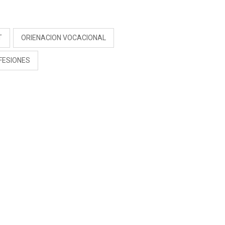
S
T
ORIENACION VOCACIONAL
FESIONES