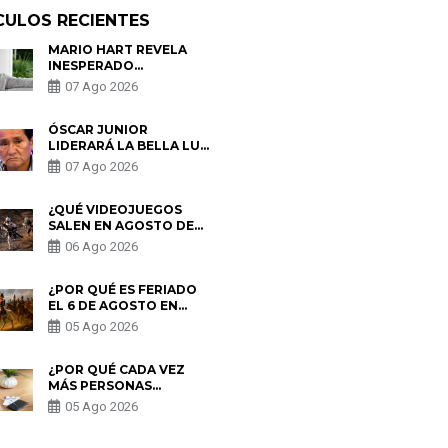
CULOS RECIENTES
MARIO HART REVELA
INESPERADO
PROBLEMA DE SALUD
07 Ago 2026
ANTES DE SEPARARSE
DE KORINA: “ME
ENCONTRARON UN
ÓSCAR JUNIOR
TUMOR”
LIDERARÁ LA BELLA LUZ
TRAS SALIDA DE SU
07 Ago 2026
PADRE POR POLÉMICA
CON NALDY SALDAÑA
¿QUÉ VIDEOJUEGOS
SALEN EN AGOSTO DE
2026? ESTOS SON LOS
06 Ago 2026
ESTRENOS MÁS
ESPERADOS
¿POR QUÉ ES FERIADO
EL 6 DE AGOSTO EN
PERÚ? ESTA ES LA
05 Ago 2026
HISTORIA
¿POR QUÉ CADA VEZ
MÁS PERSONAS
UTILIZAN UNA VPN
05 Ago 2026
PARA PROTEGER SU
PRIVACIDAD?