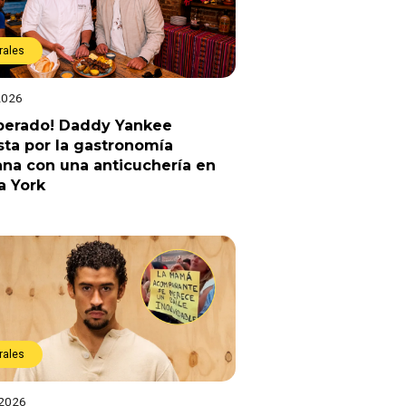
rales
2026
sperado! Daddy Yankee
ta por la gastronomía
na con una anticuchería en
a York
rales
 2026