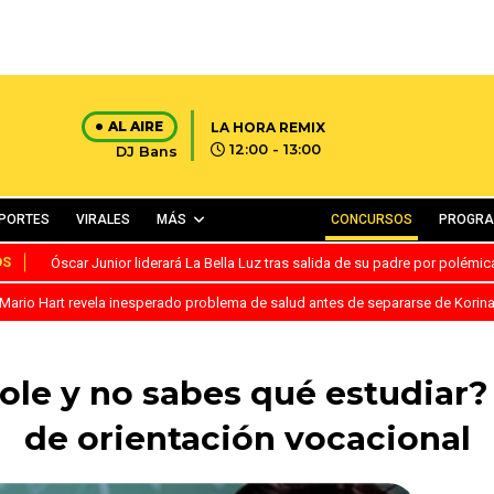
AL AIRE
LA HORA REMIX
12:00 - 13:00
DJ Bans
PORTES
VIRALES
MÁS
CONCURSOS
PROGR
OS
Óscar Junior liderará La Bella Luz tras salida de su padre por polémi
Mario Hart revela inesperado problema de salud antes de separarse de Korin
ole y no sabes qué estudiar? 
de orientación vocacional