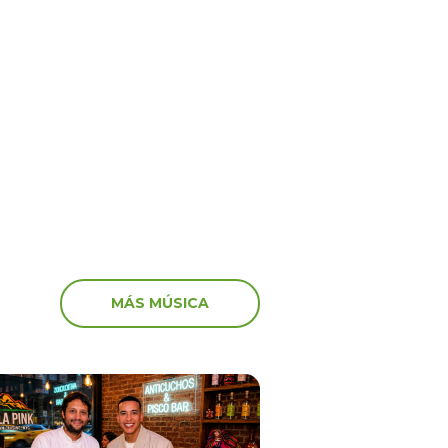
6
15 Jun 2026
por Venezuela! Así
¡Shock y tristeza en viv
aron algunos artistas
recibieron los streamers
vastador terremoto
noticia de la muerte de
MÁS MÚSICA