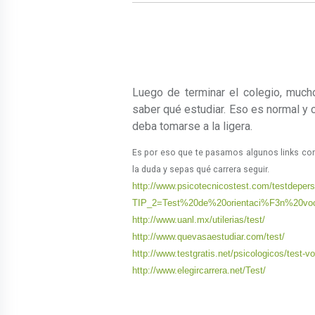
Luego de terminar el colegio, much
saber qué estudiar. Eso es normal y
deba tomarse a la ligera.
Es por eso que te pasamos algunos links con
la duda y sepas qué carrera seguir.
http://www.psicotecnicostest.com/testdepers
TIP_2=Test%20de%20orientaci%F3n%20voc
http://www.uanl.mx/utilerias/test/
http://www.quevasaestudiar.com/test/
http://www.testgratis.net/psicologicos/test-v
http://www.elegircarrera.net/Test/