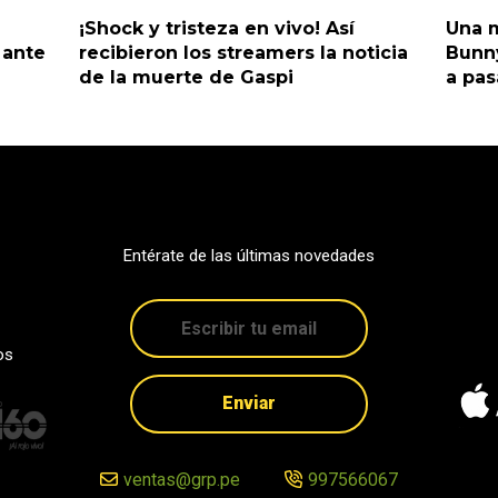
¡Shock y tristeza en vivo! Así
Una m
 ante
recibieron los streamers la noticia
Bunny
de la muerte de Gaspi
a pas
Entérate de las últimas novedades
os
Enviar
ventas@grp.pe
997566067