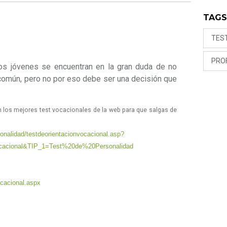
TAG
TES
PRO
os jóvenes se encuentran en la gran duda de no
 común, pero no por eso debe ser una decisión que
 los mejores test vocacionales de la web para que salgas de
onalidad/testdeorientacionvocacional.asp?
acional&TIP_1=Test%20de%20Personalidad
ocacional.aspx