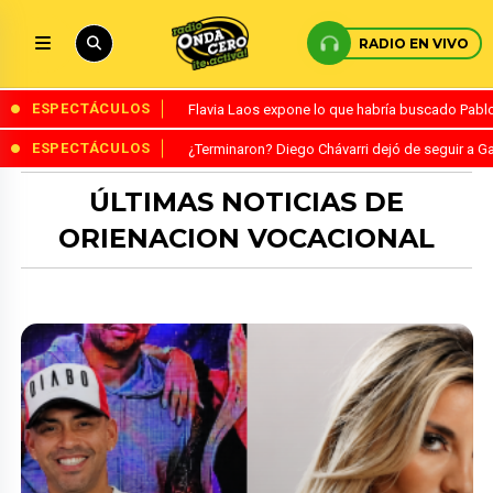
RADIO EN VIVO
ESPECTÁCULOS
Flavia Laos expone lo que habría buscado Pablo 
ESPECTÁCULOS
¿Terminaron? Diego Chávarri dejó de seguir a Ga
ÚLTIMAS NOTICIAS DE
ORIENACION VOCACIONAL