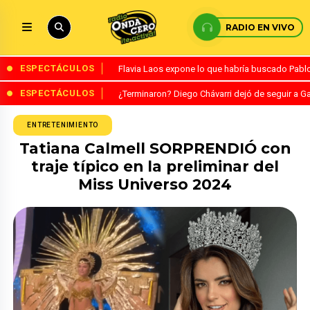
RADIO EN VIVO
ESPECTÁCULOS
Flavia Laos expone lo que habría buscado Pablo 
ESPECTÁCULOS
¿Terminaron? Diego Chávarri dejó de seguir a Ga
ENTRETENIMIENTO
Tatiana Calmell SORPRENDIÓ con
traje típico en la preliminar del
Miss Universo 2024