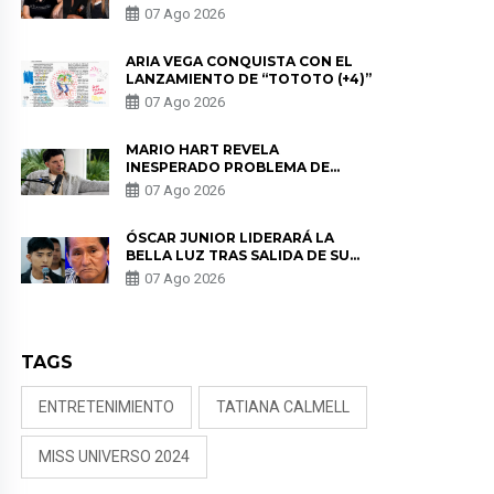
HEREDIA CON ALE FULLER: “UNA
07 Ago 2026
DE LAS PARTES QUERÍA EL
REMEMBER”
ARIA VEGA CONQUISTA CON EL
LANZAMIENTO DE “TOTOTO (+4)”
07 Ago 2026
MARIO HART REVELA
INESPERADO PROBLEMA DE
SALUD ANTES DE SEPARARSE DE
07 Ago 2026
KORINA: “ME ENCONTRARON UN
TUMOR”
ÓSCAR JUNIOR LIDERARÁ LA
BELLA LUZ TRAS SALIDA DE SU
PADRE POR POLÉMICA CON
07 Ago 2026
NALDY SALDAÑA
TAGS
ENTRETENIMIENTO
TATIANA CALMELL
MISS UNIVERSO 2024