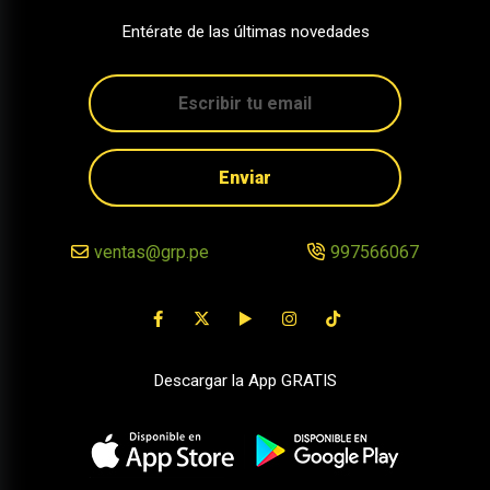
Entérate de las últimas novedades
Enviar
ventas@grp.pe
997566067
Descargar la App GRATIS