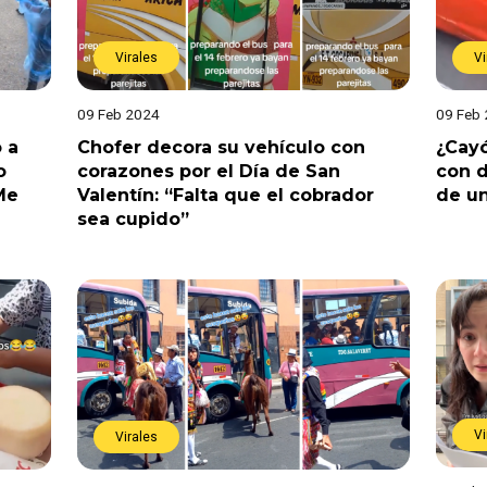
Virales
Vi
09 Feb 2024
09 Feb
 a
Chofer decora su vehículo con
¿Cayó
o
corazones por el Día de San
con d
Me
Valentín: “Falta que el cobrador
de u
sea cupido”
Vi
Virales