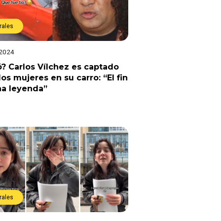
rales
 2024
? Carlos Vílchez es captado
os mujeres en su carro: “El fin
na leyenda”
rales