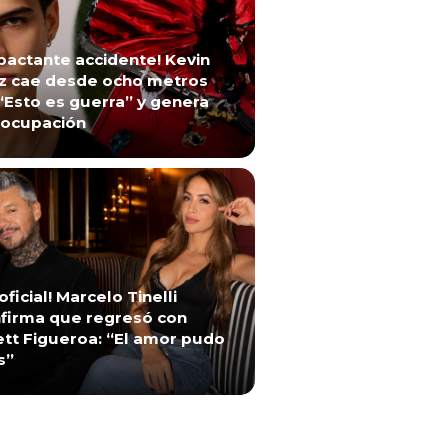
pactante accidente! Kevin
z cae desde ocho metros
“Esto es guerra” y genera
ocupación
 oficial! Marcelo Tinelli
firma que regresó con
ett Figueroa: “El amor pudo
s”