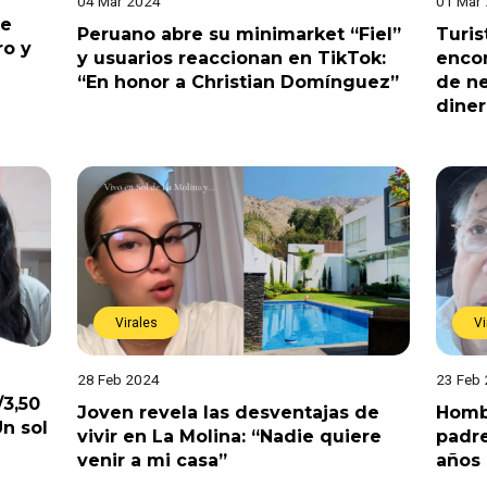
04 Mar 2024
01 Mar
te
Peruano abre su minimarket “Fiel”
Turis
ro y
y usuarios reaccionan en TikTok:
encon
“En honor a Christian Domínguez”
de ne
diner
Virales
Vi
28 Feb 2024
23 Feb
3,50
Joven revela las desventajas de
Hombr
n sol
vivir en La Molina: “Nadie quiere
padre
venir a mi casa”
años