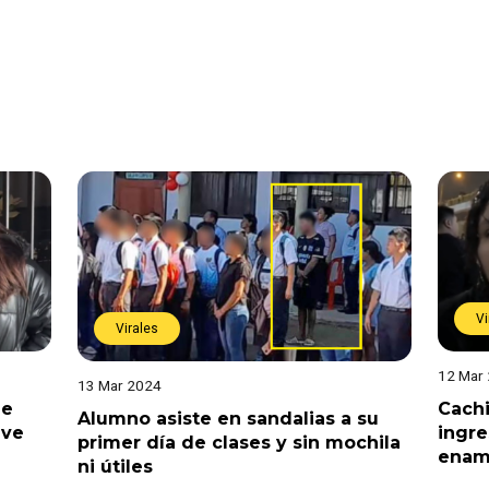
Vi
Virales
12 Mar
13 Mar 2024
ue
Cachi
Alumno asiste en sandalias a su
lve
ingre
primer día de clases y sin mochila
enam
ni útiles