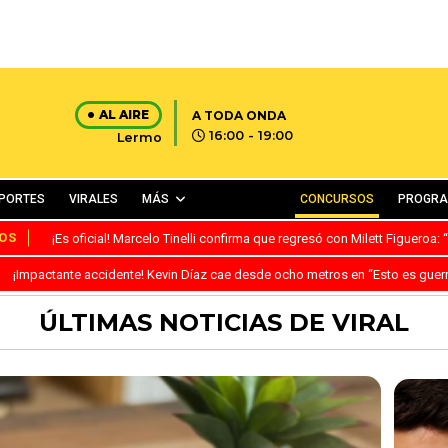
AL AIRE
A TODA ONDA
16:00 - 19:00
Lermo
PORTES
VIRALES
MÁS
CONCURSOS
PROGR
OS
¡Es oficial! Marcelo Tinelli confirma que regresó con Milett Figueroa
¡Impactante accidente! Kevin Díaz cae desde ocho metros en “Esto es guer
ÚLTIMAS NOTICIAS DE VIRAL