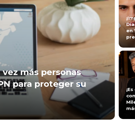
¡Im
Día
en 
pre
 vez más personas
VPN para proteger su
¡Es
con
Mil
má