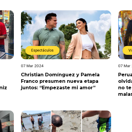
Espectáculos
Vi
07 Mar 2024
07 Mar
e
Christian Domínguez y Pamela
Perua
Franco presumen nueva etapa
olvid
niz
juntos: “Empezaste mi amor”
no te
mala