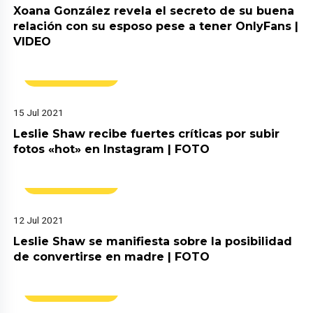
Xoana González revela el secreto de su buena
relación con su esposo pese a tener OnlyFans |
VIDEO
Espectáculos
15 Jul 2021
Leslie Shaw recibe fuertes críticas por subir
fotos «hot» en Instagram | FOTO
Espectáculos
12 Jul 2021
Leslie Shaw se manifiesta sobre la posibilidad
de convertirse en madre | FOTO
Espectáculos