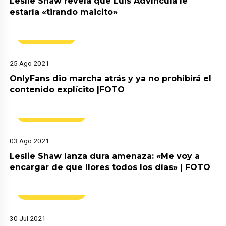
Leslie Shaw revela que Luis Advíncula le
estaría «tirando maicito»
Actualidad
25 Ago 2021
OnlyFans dio marcha atrás y ya no prohibirá el
contenido explícito |FOTO
Espectáculos
03 Ago 2021
Leslie Shaw lanza dura amenaza: «Me voy a
encargar de que llores todos los días» | FOTO
Espectáculos
30 Jul 2021