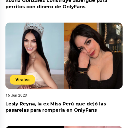
Xoana González construye albergue para
perritos con dinero de OnlyFans
Virales
16 Jun 2023
Lesly Reyna, la ex Miss Perú que dejó las
pasarelas para romperla en OnlyFans