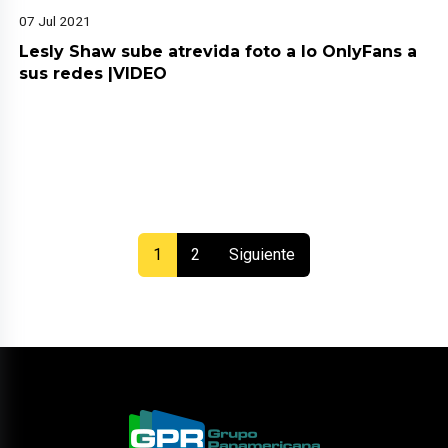
07 Jul 2021
Lesly Shaw sube atrevida foto a lo OnlyFans a
sus redes |VIDEO
(current)
1
2
Siguiente