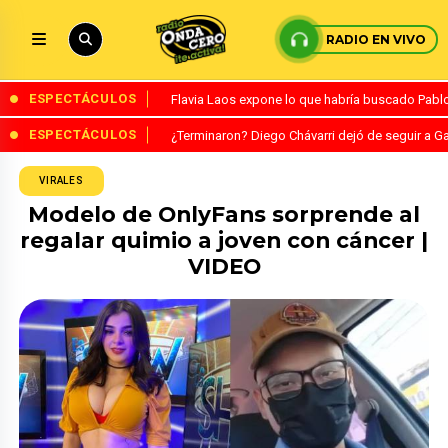
RADIO EN VIVO
ESPECTÁCULOS
Flavia Laos expone lo que habría buscado Pablo 
ESPECTÁCULOS
¿Terminaron? Diego Chávarri dejó de seguir a Ga
VIRALES
Modelo de OnlyFans sorprende al
regalar quimio a joven con cáncer |
VIDEO