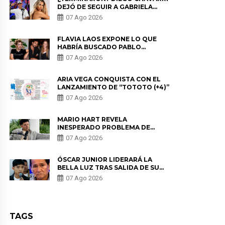
DEJÓ DE SEGUIR A GABRIELA
HERRERA Y ANUNCIA SU SALIDA
07 Ago 2026
DE PÓDCAST
FLAVIA LAOS EXPONE LO QUE
HABRÍA BUSCADO PABLO
HEREDIA CON ALE FULLER: “UNA
07 Ago 2026
DE LAS PARTES QUERÍA EL
REMEMBER”
ARIA VEGA CONQUISTA CON EL
LANZAMIENTO DE “TOTOTO (+4)”
07 Ago 2026
MARIO HART REVELA
INESPERADO PROBLEMA DE
SALUD ANTES DE SEPARARSE DE
07 Ago 2026
KORINA: “ME ENCONTRARON UN
TUMOR”
ÓSCAR JUNIOR LIDERARÁ LA
BELLA LUZ TRAS SALIDA DE SU
PADRE POR POLÉMICA CON
07 Ago 2026
NALDY SALDAÑA
TAGS