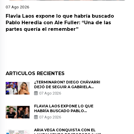
07 Ago 2026
Flavia Laos expone lo que habría buscado
Pablo Heredia con Ale Fuller: “Una de las
partes quería el remember”
ARTICULOS RECIENTES
¿TERMINARON? DIEGO CHÁVARRI
DEJÓ DE SEGUIR A GABRIELA
HERRERA Y ANUNCIA SU SALIDA
07 Ago 2026
DE PÓDCAST
FLAVIA LAOS EXPONE LO QUE
HABRÍA BUSCADO PABLO
HEREDIA CON ALE FULLER: “UNA
07 Ago 2026
DE LAS PARTES QUERÍA EL
REMEMBER”
ARIA VEGA CONQUISTA CON EL