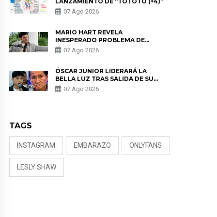
LANZAMIENTO DE “TOTOTO (+4)”
07 Ago 2026
MARIO HART REVELA
INESPERADO PROBLEMA DE
SALUD ANTES DE SEPARARSE DE
07 Ago 2026
KORINA: “ME ENCONTRARON UN
TUMOR”
ÓSCAR JUNIOR LIDERARÁ LA
BELLA LUZ TRAS SALIDA DE SU
PADRE POR POLÉMICA CON
07 Ago 2026
NALDY SALDAÑA
TAGS
INSTAGRAM
EMBARAZO
ONLYFANS
LESLY SHAW