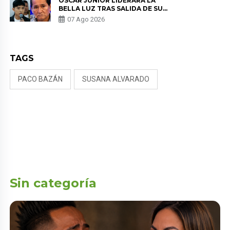
ÓSCAR JUNIOR LIDERARÁ LA
BELLA LUZ TRAS SALIDA DE SU
PADRE POR POLÉMICA CON
07 Ago 2026
NALDY SALDAÑA
TAGS
PACO BAZÁN
SUSANA ALVARADO
Sin categoría