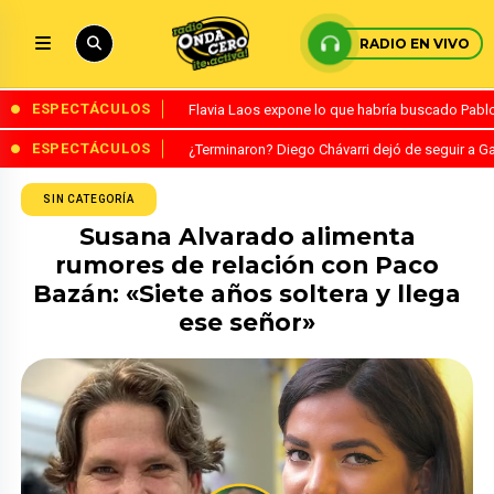
RADIO EN VIVO
ESPECTÁCULOS
Flavia Laos expone lo que habría buscado Pablo 
ESPECTÁCULOS
¿Terminaron? Diego Chávarri dejó de seguir a Ga
SIN CATEGORÍA
Susana Alvarado alimenta
rumores de relación con Paco
Bazán: «Siete años soltera y llega
ese señor»