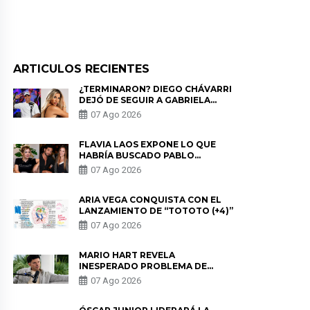
ARTICULOS RECIENTES
¿TERMINARON? DIEGO CHÁVARRI
DEJÓ DE SEGUIR A GABRIELA
HERRERA Y ANUNCIA SU SALIDA
07 Ago 2026
DE PÓDCAST
FLAVIA LAOS EXPONE LO QUE
HABRÍA BUSCADO PABLO
HEREDIA CON ALE FULLER: “UNA
07 Ago 2026
DE LAS PARTES QUERÍA EL
REMEMBER”
ARIA VEGA CONQUISTA CON EL
LANZAMIENTO DE “TOTOTO (+4)”
07 Ago 2026
MARIO HART REVELA
INESPERADO PROBLEMA DE
SALUD ANTES DE SEPARARSE DE
07 Ago 2026
KORINA: “ME ENCONTRARON UN
TUMOR”