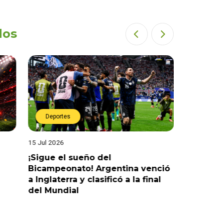
dos
Deportes
Deport
15 Jul 2026
14 Jul 2026
¡Sigue el sueño del
¡Sueña c
Bicampeonato! Argentina venció
venció 2-
a Inglaterra y clasificó a la final
la final 
del Mundial