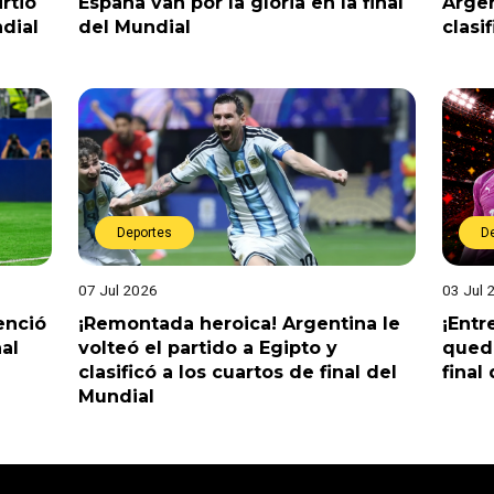
rtió
España van por la gloria en la final
Argen
dial
del Mundial
clasi
Deportes
D
07 Jul 2026
03 Jul 
enció
¡Remontada heroica! Argentina le
¡Entr
nal
volteó el partido a Egipto y
queda
clasificó a los cuartos de final del
final
Mundial