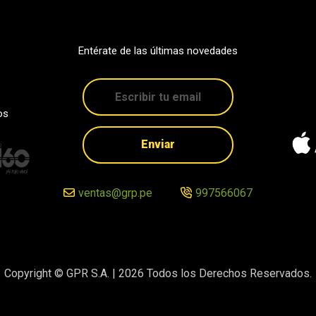
Entérate de las últimas novedades
os
Enviar
ventas@grp.pe
997566067
Copyright © GPR S.A. |
2026
Todos los Derechos Reservados.