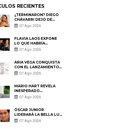
CULOS RECIENTES
¿TERMINARON? DIEGO
CHÁVARRI DEJÓ DE
SEGUIR A GABRIELA
07 Ago 2026
HERRERA Y ANUNCIA SU
SALIDA DE PÓDCAST
FLAVIA LAOS EXPONE
LO QUE HABRÍA
BUSCADO PABLO
07 Ago 2026
HEREDIA CON ALE
FULLER: “UNA DE LAS
PARTES QUERÍA EL
ARIA VEGA CONQUISTA
REMEMBER”
CON EL LANZAMIENTO
DE “TOTOTO (+4)”
07 Ago 2026
MARIO HART REVELA
INESPERADO
PROBLEMA DE SALUD
07 Ago 2026
ANTES DE SEPARARSE
DE KORINA: “ME
ENCONTRARON UN
ÓSCAR JUNIOR
TUMOR”
LIDERARÁ LA BELLA LUZ
TRAS SALIDA DE SU
07 Ago 2026
PADRE POR POLÉMICA
CON NALDY SALDAÑA