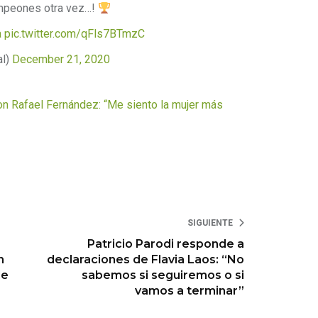
ampeones otra vez…!
a
pic.twitter.com/qFls7BTmzC
al)
December 21, 2020
on Rafael Fernández: “Me siento la mujer más
SIGUIENTE
Patricio Parodi responde a
n
declaraciones de Flavia Laos: “No
de
sabemos si seguiremos o si
vamos a terminar”