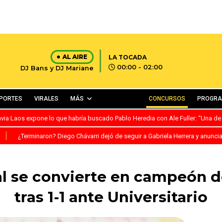
AL AIRE
LA TOCADA
00:00 - 02:00
DJ Bans y DJ Mariane
PORTES
VIRALES
MÁS
CONCURSOS
PROGR
avia Laos expone lo que habría buscado Pablo Heredia con Ale Fuller: “Una de
S
¿Terminaron? Diego Chávarri dejó de seguir a Gabriela Herrera y anunci
al se convierte en campeón de
tras 1-1 ante Universitario