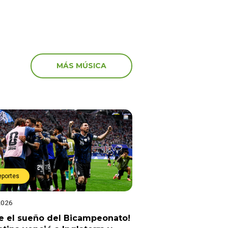
MÁS MÚSICA
eportes
2026
e el sueño del Bicampeonato!