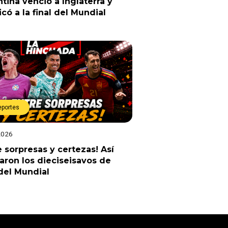
tina venció a Inglaterra y
ficó a la final del Mundial
eportes
2026
e sorpresas y certezas! Así
ron los dieciseisavos de
 del Mundial